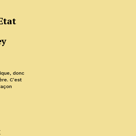
Etat
ey
ique, donc
ère. C'est
façon
t