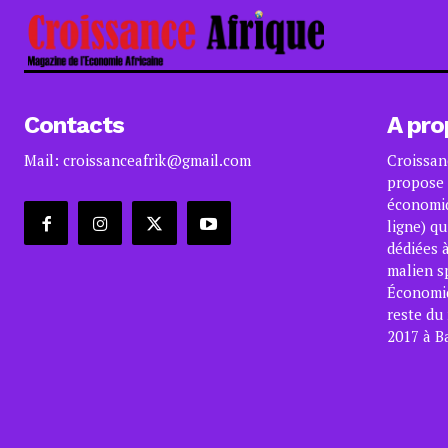
Contacts
A pro
Mail: croissanceafrik@gmail.com
Croissan
propose 
économiq
ligne) qu
dédiées à
malien s
Économiqu
reste du
2017 à B