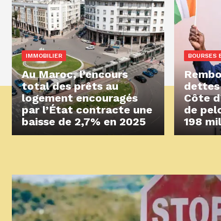
IMMOBILIER
BOURSES 
Au Maroc, l’encours
Rembo
total des prêts au
dettes
logement encouragés
Côte d
par l’État contracte une
de pel
baisse de 2,7% en 2025
198 mi