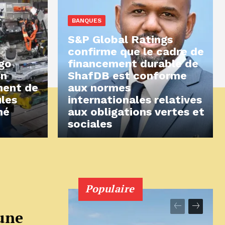
BANQUES
S&P Global Ratings
confirme que le cadre de
ngo
financement durable de
on
ShafDB est conforme
ment de
aux normes
ules
internationales relatives
hé
aux obligations vertes et
sociales
Populaire
une