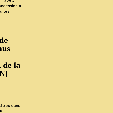
rabell
accession à
d les
 de
nus
de la
 NJ
titres dans
...