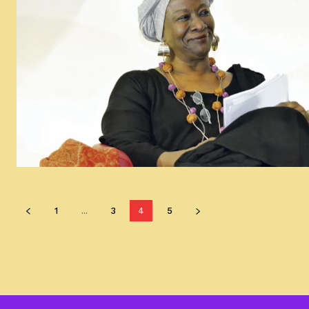
1
...
3
4
5