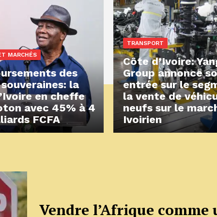
TRANSPORT
ET MARCHÉS
Côte d’Ivoire: Ya
ursements des
Group annonce s
 souveraines: la
entrée sur le seg
’Ivoire en cheffe
la vente de véhic
oton avec 45% à 4
neufs sur le marc
lliards FCFA
Ivoirien
Vendre l’Afrique comme 