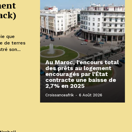
ment
ack)
ie que
le de terres
tré son...
Au Maroc, l’encours total
des prêts au logement
encouragés par l’État
contracte une baisse de
2,7% en 2025
Croissanceafrik
-
6 Août 2026