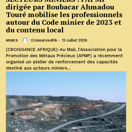
dirigée par Boubacar Ahmadou
Touré mobilise les professionnels
autour du Code minier de 2023 et
du contenu local
Croissanceafrik
-
13 Juillet 2026
MINES
(CROISSANCE AFRIQUE)-Au Mali, l'Association pour la
Promotion des Métaux Précieux (APMP) a récemment
organisé un atelier de renforcement des capacités
destiné aux acteurs miniers...