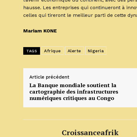
hausse. Les entreprises qui continueront à inn
celles qui tireront le meilleur parti de cette d
Mariam KONE
Afrique
Alerte
Nigeria
TAGS
Article précédent
La Banque mondiale soutient la
cartographie des infrastructures
numériques critiques au Congo
Croissanceafrik