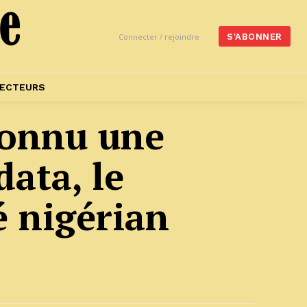
Connecter / rejoindre
S'ABONNER
ECTEURS
 connu une
data, le
 nigérian