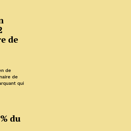
n
2
re de
en de
naire de
arquant qui
 7% du