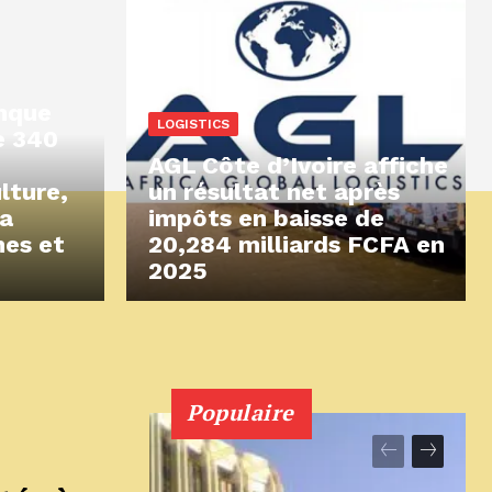
anque
LOGISTICS
e 340
AGL Côte d’Ivoire affiche
ulture,
un résultat net après
la
impôts en baisse de
nes et
20,284 milliards FCFA en
2025
Populaire