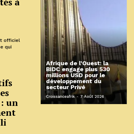
tés à
officiel
e qui
Afrique de l’Ouest: la
BIDC engage plus 530
millions USD pour le
tifs
développement du
secteur Privé
des
Croissanceafrik
-
7 Août 2026
 : un
ment
li