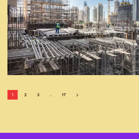
1
2
3
...
17