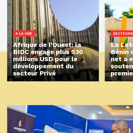
A LA UNE
SECTEURS
Afrique de l’Ouest: la
La Lot
BIDC engage plus 530
Bénin 
millions USD pour le
net a 
développement du
souten
secteur Privé
premie