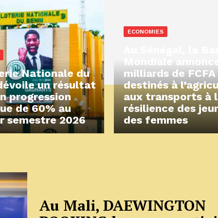
ECONOMIES
Au Sénégal, la B
Mondiale annonc
erie Nationale du
milliards de FCFA
dévoile un résultat
destinés à l’agric
en progression
aux transports à 
ue de 60% au
résilience des jeu
r semestre 2026
des femmes
Au Mali, DAEWINGTON