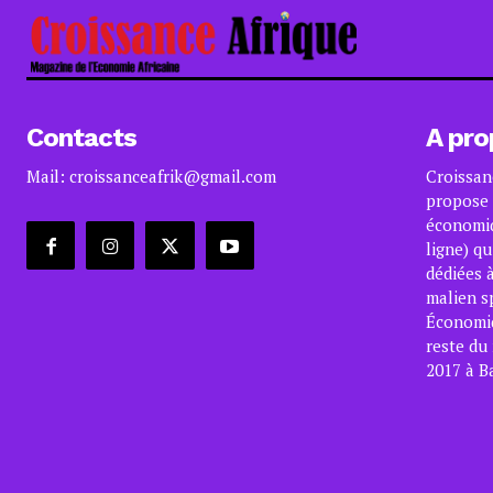
Contacts
A pro
Mail: croissanceafrik@gmail.com
Croissan
propose 
économiq
ligne) qu
dédiées à
malien s
Économiqu
reste du
2017 à B