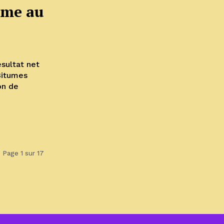
ume au
sultat net
Bitumes
on de
Page 1 sur 17