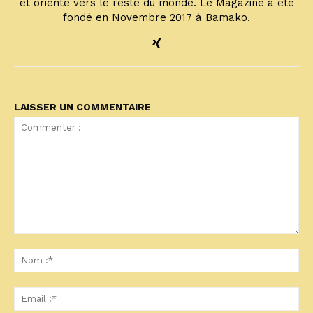
et orienté vers le reste du monde. Le Magazine a été
fondé en Novembre 2017 à Bamako.
LAISSER UN COMMENTAIRE
Commenter
:
No
:*
Ema
:*