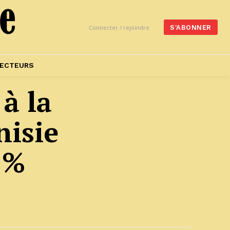
Connecter / rejoindre
S'ABONNER
ECTEURS
 à la
isie
 %