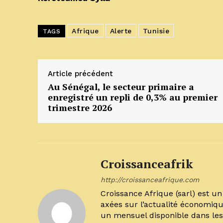
Afrique
Alerte
Tunisie
TAGS
Article précédent
Au Sénégal, le secteur primaire a
enregistré un repli de 0,3% au premier
trimestre 2026
Croissanceafrik
http://croissanceafrique.com
Croissance Afrique (sarl) est 
axées sur l’actualité économiqu
un mensuel disponible dans les 