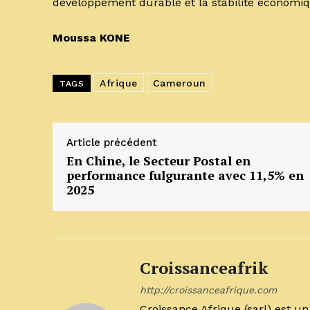
développement durable et la stabilité économiq
Moussa KONE
Afrique
Cameroun
TAGS
Article précédent
En Chine, le Secteur Postal en
performance fulgurante avec 11,5% en
2025
Croissanceafrik
http://croissanceafrique.com
Croissance Afrique (sarl) est 