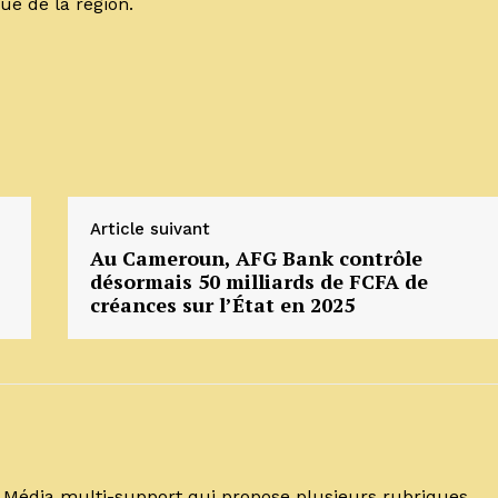
ue de la région.
Article suivant
Au Cameroun, AFG Bank contrôle
désormais 50 milliards de FCFA de
créances sur l’État en 2025
un Média multi-support qui propose plusieurs rubriques