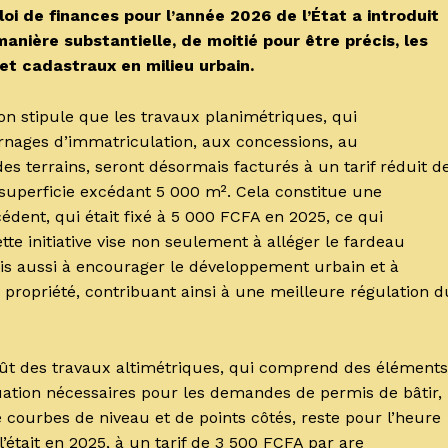
 loi de finances pour l’année 2026 de l’État a introduit
anière substantielle, de moitié pour être précis, les
et cadastraux en milieu urbain.
ion stipule que les travaux planimétriques, qui
ornages d’immatriculation, aux concessions, au
es terrains, seront désormais facturés à un tarif réduit d
superficie excédant 5 000 m². Cela constitue une
édent, qui était fixé à 5 000 FCFA en 2025, ce qui
e initiative vise non seulement à alléger le fardeau
mais aussi à encourager le développement urbain et à
e propriété, contribuant ainsi à une meilleure régulation d
coût des travaux altimétriques, qui comprend des éléments
tuation nécessaires pour les demandes de permis de bâtir,
 courbes de niveau et de points côtés, reste pour l’heure
était en 2025, à un tarif de 3 500 FCFA par are