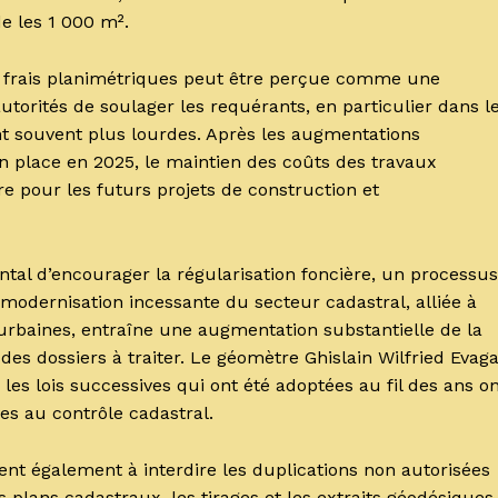
e les 1 000 m².
des frais planimétriques peut être perçue comme une
utorités de soulager les requérants, en particulier dans l
nt souvent plus lourdes. Après les augmentations
s en place en 2025, le maintien des coûts des travaux
re pour les futurs projets de construction et
tal d’encourager la régularisation foncière, un processus
 modernisation incessante du secteur cadastral, alliée à
 urbaines, entraîne une augmentation substantielle de la
s dossiers à traiter. Le géomètre Ghislain Wilfried Evag
e les lois successives qui ont été adoptées au fil des ans o
es au contrôle cadastral.
isent également à interdire les duplications non autorisées
plans cadastraux, les tirages et les extraits géodésiques.