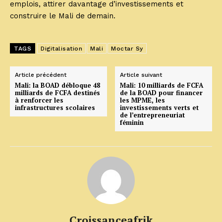
emplois, attirer davantage d’investissements et
construire le Mali de demain.
TAGS
Digitalisation
Mali
Moctar Sy
Article précédent
Article suivant
Mali: la BOAD débloque 48
Mali: 10 milliards de FCFA
milliards de FCFA destinés
de la BOAD pour financer
à renforcer les
les MPME, les
infrastructures scolaires
investissements verts et
de l’entrepreneuriat
féminin
Croissanceafrik