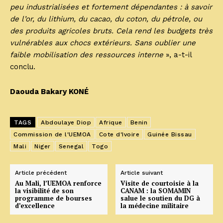
peu industrialisées et fortement dépendantes : à savoir
de l’or, ⁠du lithium, du cacao, du coton, du pétrole, ou
des produits agricoles bruts. Cela rend les budgets très
vulnérables aux chocs extérieurs. Sans oublier une
faible mobilisation des ressources interne
», a-t-il
conclu.
Daouda Bakary KONÉ
TAGS
Abdoulaye Diop
Afrique
Benin
Commission de l'UEMOA
Cote d'Ivoire
Guinée Bissau
Mali
Niger
Senegal
Togo
Article précédent
Article suivant
Au Mali, l’UEMOA renforce
Visite de courtoisie à la
la visibilité de son
CANAM : la SOMAMIN
programme de bourses
salue le soutien du DG à
d’excellence‎
la médecine militaire