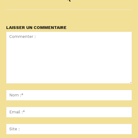
LAISSER UN COMMENTAIRE
Commenter
:
No
:*
Ema
:*
Sit
: