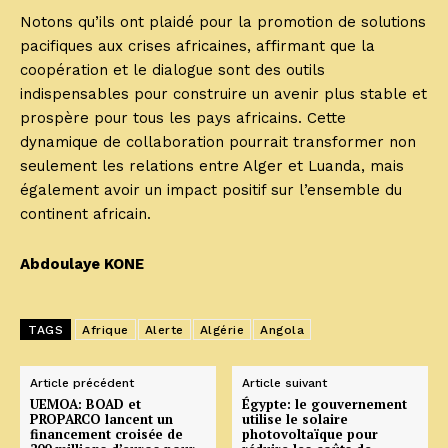
Notons qu’ils ont plaidé pour la promotion de solutions
pacifiques aux crises africaines, affirmant que la
coopération et le dialogue sont des outils
indispensables pour construire un avenir plus stable et
prospère pour tous les pays africains. Cette
dynamique de collaboration pourrait transformer non
seulement les relations entre Alger et Luanda, mais
également avoir un impact positif sur l’ensemble du
continent africain.
Abdoulaye KONE
TAGS
Afrique
Alerte
Algérie
Angola
Article précédent
Article suivant
UEMOA: BOAD et
Égypte: le gouvernement
PROPARCO lancent un
utilise le solaire
financement croisée de
photovoltaïque pour