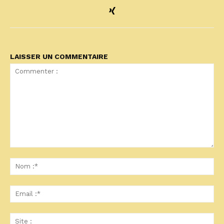
LAISSER UN COMMENTAIRE
Commenter
:
No
:*
Ema
:*
Sit