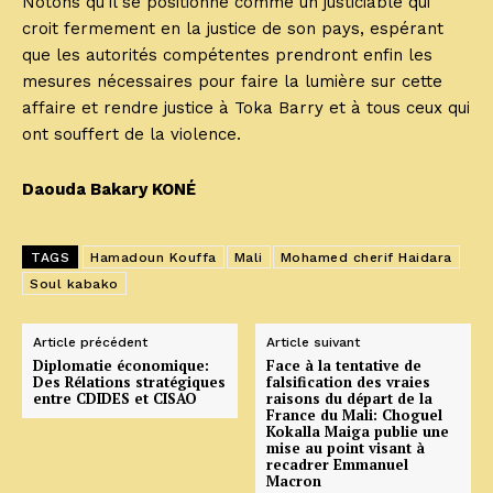
Notons qu’il se positionne comme un justiciable qui
croit fermement en la justice de son pays, espérant
que les autorités compétentes prendront enfin les
mesures nécessaires pour faire la lumière sur cette
affaire et rendre justice à Toka Barry et à tous ceux qui
ont souffert de la violence.
Daouda Bakary KONÉ
TAGS
Hamadoun Kouffa
Mali
Mohamed cherif Haidara
Soul kabako
Article précédent
Article suivant
Diplomatie économique:
Face à la tentative de
Des Rélations stratégiques
falsification des vraies
entre CDIDES et CISAO
raisons du départ de la
France du Mali: Choguel
Kokalla Maiga publie une
mise au point visant à
recadrer Emmanuel
Macron