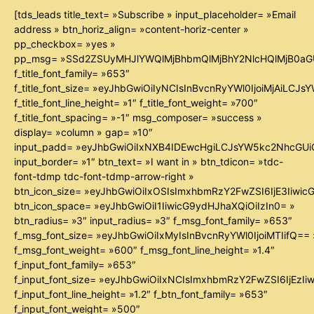
[tds_leads title_text= »Subscribe » input_placeholder= »Email
address » btn_horiz_align= »content-horiz-center »
pp_checkbox= »yes »
pp_msg= »SSd2ZSUyMHJlYWQlMjBhbmQlMjBhY2NlcHQlMjB0aG
f_title_font_family= »653″
f_title_font_size= »eyJhbGwiOiIyNCIsInBvcnRyYWl0IjoiMjAiLCJ
f_title_font_line_height= »1″ f_title_font_weight= »700″
f_title_font_spacing= »-1″ msg_composer= »success »
display= »column » gap= »10″
input_padd= »eyJhbGwiOiIxNXB4IDEwcHgiLCJsYW5kc2NhcGUiO
input_border= »1″ btn_text= »I want in » btn_tdicon= »tdc-
font-tdmp tdc-font-tdmp-arrow-right »
btn_icon_size= »eyJhbGwiOiIxOSIsImxhbmRzY2FwZSI6IjE3Iiwi
btn_icon_space= »eyJhbGwiOiI1IiwicG9ydHJhaXQiOiIzIn0= »
btn_radius= »3″ input_radius= »3″ f_msg_font_family= »653″
f_msg_font_size= »eyJhbGwiOiIxMyIsInBvcnRyYWl0IjoiMTIifQ== 
f_msg_font_weight= »600″ f_msg_font_line_height= »1.4″
f_input_font_family= »653″
f_input_font_size= »eyJhbGwiOiIxNCIsImxhbmRzY2FwZSI6IjEzIi
f_input_font_line_height= »1.2″ f_btn_font_family= »653″
f_input_font_weight= »500″