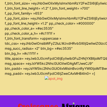
f_btn_font_size= »eyJhbGwiOiIxMyIsImxhbmRzY2FwZSI6IjEyIiw
f_btn_font_line_height= »1.2″ f_btn_font_weight= »700″
f_pp_font_family= »653″
f_pp_font_size= »eyJhbGwiOiIxMyIsImxhbmRzY2FwZSI6IjEyIiw
f_pp_font_line_height= »1.2″ pp_check_color= »#000000″
pp_check_color_a= »#ec3535″
pp_check_color_a_h= »#c11f1f »
f_btn_font_transform= »uppercase »
tdc_css= »eyJhbGwiOnsibWFyZ2luLWJvdHRvbSI6IjQwIiwiZGl
msg_succ_radius= »2″ btn_bg= »#ec3535″
btn_bg_h= »#c11f1f »
title_space= »eyJwb3J0cmFpdCI6IjEyIiwibGFuZHNjYXBlIjoiMTQ
msg_space= »eyJsYW5kc2NhcGUiOiIwIDAgMTJweCJ9″
btn_padd= »eyJsYW5kc2NhcGUiOiIxMiIsInBvcnRyYWl0IjoiMTB
msg_padd= »eyJwb3J0cmFpdCI6IjZweCAxMHB4In0= »]