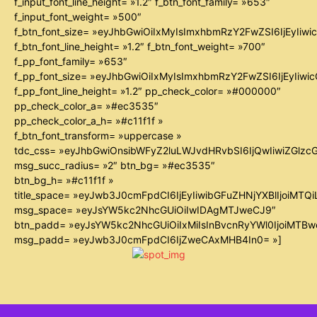
f_input_font_line_height= »1.2″ f_btn_font_family= »653″
f_input_font_weight= »500″
f_btn_font_size= »eyJhbGwiOiIxMyIsImxhbmRzY2FwZSI6IjEyIiw
f_btn_font_line_height= »1.2″ f_btn_font_weight= »700″
f_pp_font_family= »653″
f_pp_font_size= »eyJhbGwiOiIxMyIsImxhbmRzY2FwZSI6IjEyIiw
f_pp_font_line_height= »1.2″ pp_check_color= »#000000″
pp_check_color_a= »#ec3535″
pp_check_color_a_h= »#c11f1f »
f_btn_font_transform= »uppercase »
tdc_css= »eyJhbGwiOnsibWFyZ2luLWJvdHRvbSI6IjQwIiwiZGl
msg_succ_radius= »2″ btn_bg= »#ec3535″
btn_bg_h= »#c11f1f »
title_space= »eyJwb3J0cmFpdCI6IjEyIiwibGFuZHNjYXBlIjoiMTQ
msg_space= »eyJsYW5kc2NhcGUiOiIwIDAgMTJweCJ9″
btn_padd= »eyJsYW5kc2NhcGUiOiIxMiIsInBvcnRyYWl0IjoiMTB
msg_padd= »eyJwb3J0cmFpdCI6IjZweCAxMHB4In0= »]