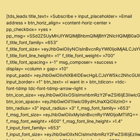
[tds_leads title_text= »Subscribe » input_placeholder= »Email
address » btn_horiz_align= »content-horiz-center »
pp_checkbox= »yes »
pp_msg= »SSd2ZSUyMHJlYWQlMjBhbmQlMjBhY2NlcHQlMjB0aG
f_title_font_family= »653″
f_title_font_size= »eyJhbGwiOiIyNCIsInBvcnRyYWl0IjoiMjAiLCJ
f_title_font_line_height= »1″ f_title_font_weight= »700″
f_title_font_spacing= »-1″ msg_composer= »success »
display= »column » gap= »10″
input_padd= »eyJhbGwiOiIxNXB4IDEwcHgiLCJsYW5kc2NhcGUiO
input_border= »1″ btn_text= »I want in » btn_tdicon= »tdc-
font-tdmp tdc-font-tdmp-arrow-right »
btn_icon_size= »eyJhbGwiOiIxOSIsImxhbmRzY2FwZSI6IjE3Iiwi
btn_icon_space= »eyJhbGwiOiI1IiwicG9ydHJhaXQiOiIzIn0= »
btn_radius= »3″ input_radius= »3″ f_msg_font_family= »653″
f_msg_font_size= »eyJhbGwiOiIxMyIsInBvcnRyYWl0IjoiMTIifQ== 
f_msg_font_weight= »600″ f_msg_font_line_height= »1.4″
f_input_font_family= »653″
f_input_font_size= »eyJhbGwiOiIxNCIsImxhbmRzY2FwZSI6IjEzIi