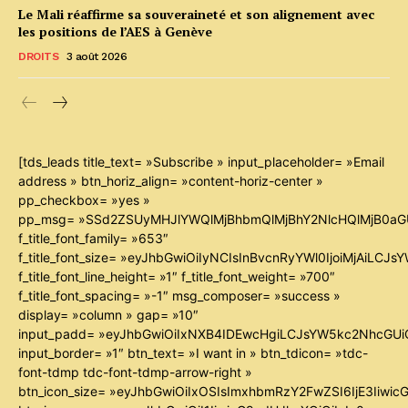
Le Mali réaffirme sa souveraineté et son alignement avec
les positions de l’AES à Genève
DROITS
3 août 2026
[tds_leads title_text= »Subscribe » input_placeholder= »Email
address » btn_horiz_align= »content-horiz-center »
pp_checkbox= »yes »
pp_msg= »SSd2ZSUyMHJlYWQlMjBhbmQlMjBhY2NlcHQlMjB0aG
f_title_font_family= »653″
f_title_font_size= »eyJhbGwiOiIyNCIsInBvcnRyYWl0IjoiMjAiLCJ
f_title_font_line_height= »1″ f_title_font_weight= »700″
f_title_font_spacing= »-1″ msg_composer= »success »
display= »column » gap= »10″
input_padd= »eyJhbGwiOiIxNXB4IDEwcHgiLCJsYW5kc2NhcGUiO
input_border= »1″ btn_text= »I want in » btn_tdicon= »tdc-
font-tdmp tdc-font-tdmp-arrow-right »
btn_icon_size= »eyJhbGwiOiIxOSIsImxhbmRzY2FwZSI6IjE3Iiwi