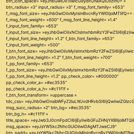
btn_icon_space= »eyJhbGwiOiI1IiwicG9ydHJhaXQiOiIzIn0= »
btn_radius= »3″ input_radius= »3″ f_msg_font_family= »653″
f_msg_font_size= »eyJhbGwiOiIxMyIsInBvcnRyYWl0IjoiMTIifQ== 
f_msg_font_weight= »600″ f_msg_font_line_height= »1.4″
f_input_font_family= »653″
f_input_font_size= »eyJhbGwiOiIxNCIsImxhbmRzY2FwZSI6IjEzIi
f_input_font_line_height= »1.2″ f_btn_font_family= »653″
f_input_font_weight= »500″
f_btn_font_size= »eyJhbGwiOiIxMyIsImxhbmRzY2FwZSI6IjEyIiw
f_btn_font_line_height= »1.2″ f_btn_font_weight= »700″
f_pp_font_family= »653″
f_pp_font_size= »eyJhbGwiOiIxMyIsImxhbmRzY2FwZSI6IjEyIiw
f_pp_font_line_height= »1.2″ pp_check_color= »#000000″
pp_check_color_a= »#ec3535″
pp_check_color_a_h= »#c11f1f »
f_btn_font_transform= »uppercase »
tdc_css= »eyJhbGwiOnsibWFyZ2luLWJvdHRvbSI6IjQwIiwiZGl
msg_succ_radius= »2″ btn_bg= »#ec3535″
btn_bg_h= »#c11f1f »
title_space= »eyJwb3J0cmFpdCI6IjEyIiwibGFuZHNjYXBlIjoiMTQ
msg_space= »eyJsYW5kc2NhcGUiOiIwIDAgMTJweCJ9″
btn_padd= »eyJsYW5kc2NhcGUiOiIxMiIsInBvcnRyYWl0IjoiMTB