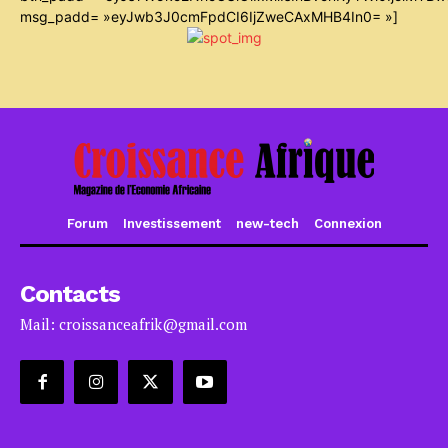
msg_padd= »eyJwb3J0cmFpdCI6IjZweCAxMHB4In0= »]
Forum
Investissement
new-tech
Connexion
Contacts
Mail: croissanceafrik@gmail.com