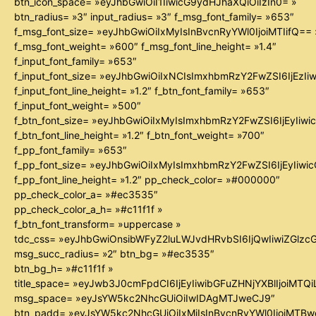
btn_icon_space= »eyJhbGwiOiI1IiwicG9ydHJhaXQiOiIzIn0= »
btn_radius= »3″ input_radius= »3″ f_msg_font_family= »653″
f_msg_font_size= »eyJhbGwiOiIxMyIsInBvcnRyYWl0IjoiMTIifQ== 
f_msg_font_weight= »600″ f_msg_font_line_height= »1.4″
f_input_font_family= »653″
f_input_font_size= »eyJhbGwiOiIxNCIsImxhbmRzY2FwZSI6IjEzIi
f_input_font_line_height= »1.2″ f_btn_font_family= »653″
f_input_font_weight= »500″
f_btn_font_size= »eyJhbGwiOiIxMyIsImxhbmRzY2FwZSI6IjEyIiw
f_btn_font_line_height= »1.2″ f_btn_font_weight= »700″
f_pp_font_family= »653″
f_pp_font_size= »eyJhbGwiOiIxMyIsImxhbmRzY2FwZSI6IjEyIiw
f_pp_font_line_height= »1.2″ pp_check_color= »#000000″
pp_check_color_a= »#ec3535″
pp_check_color_a_h= »#c11f1f »
f_btn_font_transform= »uppercase »
tdc_css= »eyJhbGwiOnsibWFyZ2luLWJvdHRvbSI6IjQwIiwiZGl
msg_succ_radius= »2″ btn_bg= »#ec3535″
btn_bg_h= »#c11f1f »
title_space= »eyJwb3J0cmFpdCI6IjEyIiwibGFuZHNjYXBlIjoiMTQ
msg_space= »eyJsYW5kc2NhcGUiOiIwIDAgMTJweCJ9″
btn_padd= »eyJsYW5kc2NhcGUiOiIxMiIsInBvcnRyYWl0IjoiMTB