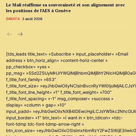
Le Mali réaffirme sa souveraineté et son alignement avec
les positions de l’AES à Genève
DROITS
3 août 2026
[tds_leads title_text= »Subscribe » input_placeholder= »Email
address » btn_horiz_align= »content-horiz-center »
pp_checkbox= »yes »
pp_msg= »SSd2ZSUyMHJlYWQlMjBhbmQlMjBhY2NlcHQlMjB0aG
f_title_font_family= »653″
f_title_font_size= »eyJhbGwiOiIyNCIsInBvcnRyYWl0IjoiMjAiLCJ
f_title_font_line_height= »1″ f_title_font_weight= »700″
f_title_font_spacing= »-1″ msg_composer= »success »
display= »column » gap= »10″
input_padd= »eyJhbGwiOiIxNXB4IDEwcHgiLCJsYW5kc2NhcGUiO
input_border= »1″ btn_text= »I want in » btn_tdicon= »tdc-
font-tdmp tdc-font-tdmp-arrow-right »
btn_icon_size= »eyJhbGwiOiIxOSIsImxhbmRzY2FwZSI6IjE3Iiwi