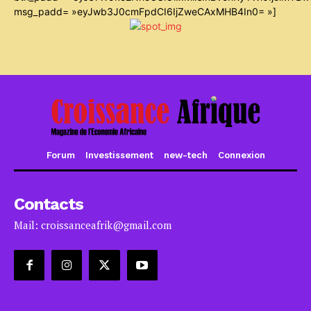
msg_padd= »eyJwb3J0cmFpdCI6IjZweCAxMHB4In0= »]
Forum
Investissement
new-tech
Connexion
Contacts
Mail: croissanceafrik@gmail.com