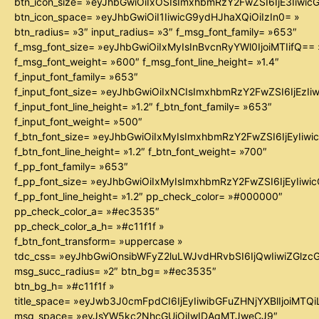
btn_icon_size= »eyJhbGwiOiIxOSIsImxhbmRzY2FwZSI6IjE3Iiwi
btn_icon_space= »eyJhbGwiOiI1IiwicG9ydHJhaXQiOiIzIn0= »
btn_radius= »3″ input_radius= »3″ f_msg_font_family= »653″
f_msg_font_size= »eyJhbGwiOiIxMyIsInBvcnRyYWl0IjoiMTIifQ== 
f_msg_font_weight= »600″ f_msg_font_line_height= »1.4″
f_input_font_family= »653″
f_input_font_size= »eyJhbGwiOiIxNCIsImxhbmRzY2FwZSI6IjEzIi
f_input_font_line_height= »1.2″ f_btn_font_family= »653″
f_input_font_weight= »500″
f_btn_font_size= »eyJhbGwiOiIxMyIsImxhbmRzY2FwZSI6IjEyIiw
f_btn_font_line_height= »1.2″ f_btn_font_weight= »700″
f_pp_font_family= »653″
f_pp_font_size= »eyJhbGwiOiIxMyIsImxhbmRzY2FwZSI6IjEyIiw
f_pp_font_line_height= »1.2″ pp_check_color= »#000000″
pp_check_color_a= »#ec3535″
pp_check_color_a_h= »#c11f1f »
f_btn_font_transform= »uppercase »
tdc_css= »eyJhbGwiOnsibWFyZ2luLWJvdHRvbSI6IjQwIiwiZGl
msg_succ_radius= »2″ btn_bg= »#ec3535″
btn_bg_h= »#c11f1f »
title_space= »eyJwb3J0cmFpdCI6IjEyIiwibGFuZHNjYXBlIjoiMTQ
msg_space= »eyJsYW5kc2NhcGUiOiIwIDAgMTJweCJ9″