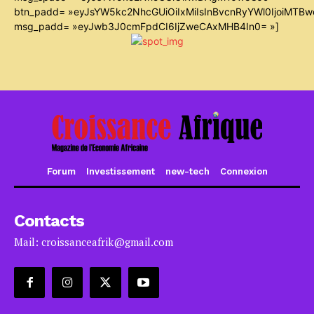
btn_padd= »eyJsYW5kc2NhcGUiOiIxMiIsInBvcnRyYWl0IjoiMTB
msg_padd= »eyJwb3J0cmFpdCI6IjZweCAxMHB4In0= »]
Forum
Investissement
new-tech
Connexion
Contacts
Mail: croissanceafrik@gmail.com