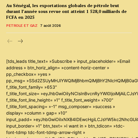
Au Sénégal, les exportations globales de pétrole brut
durant l’année sous revue ont atteint 1 528,0 milliards de
FCFA en 2025
PETROLE ET GAZ
7 août 2026
[tds_leads title_text= »Subscribe » input_placeholder= »Email
address » btn_horiz_align= »content-horiz-center »
pp_checkbox= »yes »
pp_msg= »SSd2ZSUyMHJlYWQlMjBhbmQlMjBhY2NlcHQlMjB0aG
f_title_font_family= »653″
f_title_font_size= »eyJhbGwiOiIyNCIsInBvcnRyYWl0IjoiMjAiLCJ
f_title_font_line_height= »1″ f_title_font_weight= »700″
f_title_font_spacing= »-1″ msg_composer= »success »
display= »column » gap= »10″
input_padd= »eyJhbGwiOiIxNXB4IDEwcHgiLCJsYW5kc2NhcGUiO
input_border= »1″ btn_text= »I want in » btn_tdicon= »tdc-
font-tdmp tdc-font-tdmp-arrow-right »