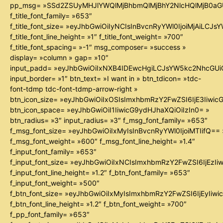
pp_msg= »SSd2ZSUyMHJlYWQlMjBhbmQlMjBhY2NlcHQlMjB0aG
f_title_font_family= »653″
f_title_font_size= »eyJhbGwiOiIyNCIsInBvcnRyYWl0IjoiMjAiLCJ
f_title_font_line_height= »1″ f_title_font_weight= »700″
f_title_font_spacing= »-1″ msg_composer= »success »
display= »column » gap= »10″
input_padd= »eyJhbGwiOiIxNXB4IDEwcHgiLCJsYW5kc2NhcGUiO
input_border= »1″ btn_text= »I want in » btn_tdicon= »tdc-
font-tdmp tdc-font-tdmp-arrow-right »
btn_icon_size= »eyJhbGwiOiIxOSIsImxhbmRzY2FwZSI6IjE3Iiwi
btn_icon_space= »eyJhbGwiOiI1IiwicG9ydHJhaXQiOiIzIn0= »
btn_radius= »3″ input_radius= »3″ f_msg_font_family= »653″
f_msg_font_size= »eyJhbGwiOiIxMyIsInBvcnRyYWl0IjoiMTIifQ== 
f_msg_font_weight= »600″ f_msg_font_line_height= »1.4″
f_input_font_family= »653″
f_input_font_size= »eyJhbGwiOiIxNCIsImxhbmRzY2FwZSI6IjEzIi
f_input_font_line_height= »1.2″ f_btn_font_family= »653″
f_input_font_weight= »500″
f_btn_font_size= »eyJhbGwiOiIxMyIsImxhbmRzY2FwZSI6IjEyIiw
f_btn_font_line_height= »1.2″ f_btn_font_weight= »700″
f_pp_font_family= »653″