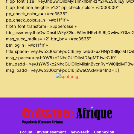
f_pp_font_size= »eyJhbGwiOiIxMyIsImxhbmRzY2FwZSI6IjEyIiw
f_pp_font_line_height= »1.2″ pp_check_color= »#000000″
pp_check_color_a= »#ec3535″
pp_check_color_a_h= »#c11f1f »
f_btn_font_transform= »uppercase »
tdc_css= »eyJhbGwiOnsibWFyZ2luLWJvdHRvbSI6IjQwIiwiZGl
msg_succ_radius= »2″ btn_bg= »#ec3535″
btn_bg_h= »#c11f1f »
title_space= »eyJwb3J0cmFpdCI6IjEyIiwibGFuZHNjYXBlIjoiMTQ
msg_space= »eyJsYW5kc2NhcGUiOiIwIDAgMTJweCJ9″
btn_padd= »eyJsYW5kc2NhcGUiOiIxMiIsInBvcnRyYWl0IjoiMTB
msg_padd= »eyJwb3J0cmFpdCI6IjZweCAxMHB4In0= »]
Forum
Investissement
new-tech
Connexion