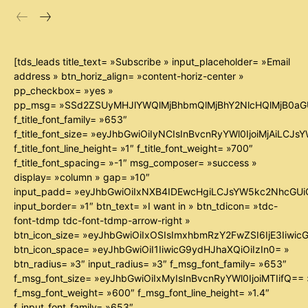
[tds_leads title_text= »Subscribe » input_placeholder= »Email
address » btn_horiz_align= »content-horiz-center »
pp_checkbox= »yes »
pp_msg= »SSd2ZSUyMHJlYWQlMjBhbmQlMjBhY2NlcHQlMjB0aG
f_title_font_family= »653″
f_title_font_size= »eyJhbGwiOiIyNCIsInBvcnRyYWl0IjoiMjAiLCJ
f_title_font_line_height= »1″ f_title_font_weight= »700″
f_title_font_spacing= »-1″ msg_composer= »success »
display= »column » gap= »10″
input_padd= »eyJhbGwiOiIxNXB4IDEwcHgiLCJsYW5kc2NhcGUiO
input_border= »1″ btn_text= »I want in » btn_tdicon= »tdc-
font-tdmp tdc-font-tdmp-arrow-right »
btn_icon_size= »eyJhbGwiOiIxOSIsImxhbmRzY2FwZSI6IjE3Iiwi
btn_icon_space= »eyJhbGwiOiI1IiwicG9ydHJhaXQiOiIzIn0= »
btn_radius= »3″ input_radius= »3″ f_msg_font_family= »653″
f_msg_font_size= »eyJhbGwiOiIxMyIsInBvcnRyYWl0IjoiMTIifQ== 
f_msg_font_weight= »600″ f_msg_font_line_height= »1.4″
f_input_font_family= »653″