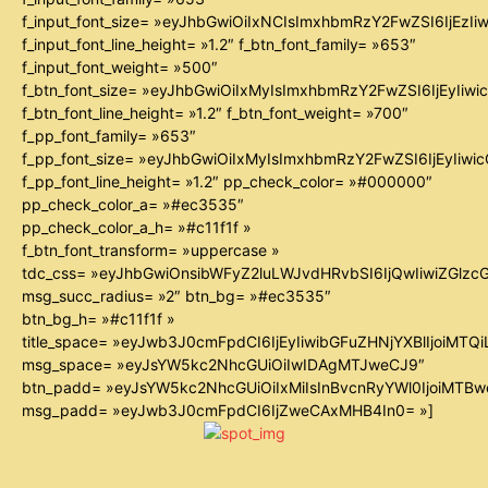
f_input_font_size= »eyJhbGwiOiIxNCIsImxhbmRzY2FwZSI6IjEzIi
f_input_font_line_height= »1.2″ f_btn_font_family= »653″
f_input_font_weight= »500″
f_btn_font_size= »eyJhbGwiOiIxMyIsImxhbmRzY2FwZSI6IjEyIiw
f_btn_font_line_height= »1.2″ f_btn_font_weight= »700″
f_pp_font_family= »653″
f_pp_font_size= »eyJhbGwiOiIxMyIsImxhbmRzY2FwZSI6IjEyIiw
f_pp_font_line_height= »1.2″ pp_check_color= »#000000″
pp_check_color_a= »#ec3535″
pp_check_color_a_h= »#c11f1f »
f_btn_font_transform= »uppercase »
tdc_css= »eyJhbGwiOnsibWFyZ2luLWJvdHRvbSI6IjQwIiwiZGl
msg_succ_radius= »2″ btn_bg= »#ec3535″
btn_bg_h= »#c11f1f »
title_space= »eyJwb3J0cmFpdCI6IjEyIiwibGFuZHNjYXBlIjoiMTQ
msg_space= »eyJsYW5kc2NhcGUiOiIwIDAgMTJweCJ9″
btn_padd= »eyJsYW5kc2NhcGUiOiIxMiIsInBvcnRyYWl0IjoiMTB
msg_padd= »eyJwb3J0cmFpdCI6IjZweCAxMHB4In0= »]