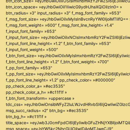
btn_icon_size= »eyJhbGwiOiIxOSIsImxhbmRzY2FwZSI6IjE3Iiwi
btn_icon_space= »eyJhbGwiOiI1IiwicG9ydHJhaXQiOiIzIn0= »
btn_radius= »3″ input_radius= »3″ f_msg_font_family= »653″
f_msg_font_size= »eyJhbGwiOiIxMyIsInBvcnRyYWl0IjoiMTIifQ== 
f_msg_font_weight= »600″ f_msg_font_line_height= »1.4″
f_input_font_family= »653″
f_input_font_size= »eyJhbGwiOiIxNCIsImxhbmRzY2FwZSI6IjEzIi
f_input_font_line_height= »1.2″ f_btn_font_family= »653″
f_input_font_weight= »500″
f_btn_font_size= »eyJhbGwiOiIxMyIsImxhbmRzY2FwZSI6IjEyIiw
f_btn_font_line_height= »1.2″ f_btn_font_weight= »700″
f_pp_font_family= »653″
f_pp_font_size= »eyJhbGwiOiIxMyIsImxhbmRzY2FwZSI6IjEyIiw
f_pp_font_line_height= »1.2″ pp_check_color= »#000000″
pp_check_color_a= »#ec3535″
pp_check_color_a_h= »#c11f1f »
f_btn_font_transform= »uppercase »
tdc_css= »eyJhbGwiOnsibWFyZ2luLWJvdHRvbSI6IjQwIiwiZGl
msg_succ_radius= »2″ btn_bg= »#ec3535″
btn_bg_h= »#c11f1f »
title_space= »eyJwb3J0cmFpdCI6IjEyIiwibGFuZHNjYXBlIjoiMTQ
msg_space= »eyJsYW5kc2NhcGUiOiIwIDAgMTJweCJ9″