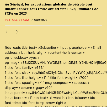
Au Sénégal, les exportations globales de pétrole brut
durant l’année sous revue ont atteint 1 528,0 milliards de
FCFA en 2025
PETROLE ET GAZ
7 août 2026
[tds_leads title_text= »Subscribe » input_placeholder= »Email
address » btn_horiz_align= »content-horiz-center »
pp_checkbox= »yes »
pp_msg= »SSd2ZSUyMHJlYWQlMjBhbmQlMjBhY2NlcHQlMjB0aG
f_title_font_family= »653″
f_title_font_size= »eyJhbGwiOiIyNCIsInBvcnRyYWl0IjoiMjAiLCJ
f_title_font_line_height= »1″ f_title_font_weight= »700″
f_title_font_spacing= »-1″ msg_composer= »success »
display= »column » gap= »10″
input_padd= »eyJhbGwiOiIxNXB4IDEwcHgiLCJsYW5kc2NhcGUiO
input_border= »1″ btn_text= »I want in » btn_tdicon= »tdc-
font-tdmp tdc-font-tdmp-arrow-right »