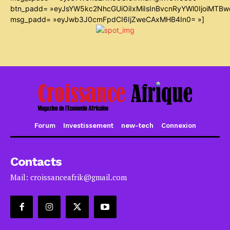
btn_padd= »eyJsYW5kc2NhcGUiOiIxMiIsInBvcnRyYWl0IjoiMTB
msg_padd= »eyJwb3J0cmFpdCI6IjZweCAxMHB4In0= »]
Forum
Investissement
new-tech
Connexion
Contacts
Mail: croissanceafrik@gmail.com