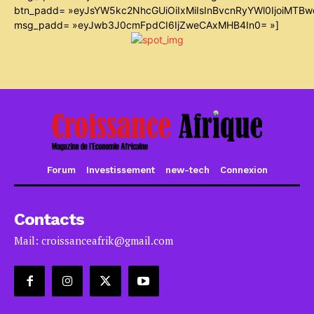
btn_padd= »eyJsYW5kc2NhcGUiOiIxMiIsInBvcnRyYWl0IjoiMTB
msg_padd= »eyJwb3J0cmFpdCI6IjZweCAxMHB4In0= »]
Forum
Investissement
new-tech
Connexion
Contacts
Mail: croissanceafrik@gmail.com