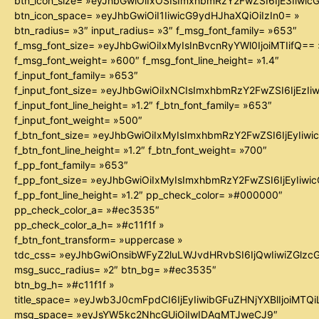
btn_icon_size= »eyJhbGwiOiIxOSIsImxhbmRzY2FwZSI6IjE3Iiwi
btn_icon_space= »eyJhbGwiOiI1IiwicG9ydHJhaXQiOiIzIn0= »
btn_radius= »3″ input_radius= »3″ f_msg_font_family= »653″
f_msg_font_size= »eyJhbGwiOiIxMyIsInBvcnRyYWl0IjoiMTIifQ== 
f_msg_font_weight= »600″ f_msg_font_line_height= »1.4″
f_input_font_family= »653″
f_input_font_size= »eyJhbGwiOiIxNCIsImxhbmRzY2FwZSI6IjEzIi
f_input_font_line_height= »1.2″ f_btn_font_family= »653″
f_input_font_weight= »500″
f_btn_font_size= »eyJhbGwiOiIxMyIsImxhbmRzY2FwZSI6IjEyIiw
f_btn_font_line_height= »1.2″ f_btn_font_weight= »700″
f_pp_font_family= »653″
f_pp_font_size= »eyJhbGwiOiIxMyIsImxhbmRzY2FwZSI6IjEyIiw
f_pp_font_line_height= »1.2″ pp_check_color= »#000000″
pp_check_color_a= »#ec3535″
pp_check_color_a_h= »#c11f1f »
f_btn_font_transform= »uppercase »
tdc_css= »eyJhbGwiOnsibWFyZ2luLWJvdHRvbSI6IjQwIiwiZGl
msg_succ_radius= »2″ btn_bg= »#ec3535″
btn_bg_h= »#c11f1f »
title_space= »eyJwb3J0cmFpdCI6IjEyIiwibGFuZHNjYXBlIjoiMTQ
msg_space= »eyJsYW5kc2NhcGUiOiIwIDAgMTJweCJ9″