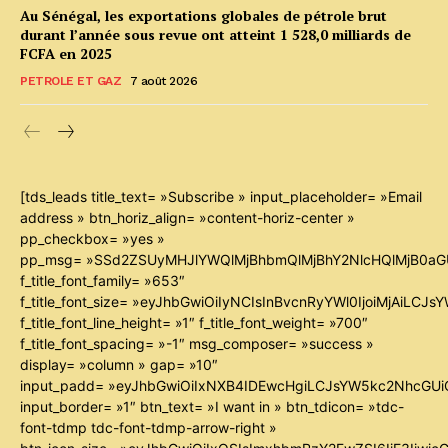
Au Sénégal, les exportations globales de pétrole brut
durant l’année sous revue ont atteint 1 528,0 milliards de
FCFA en 2025
PETROLE ET GAZ
7 août 2026
[tds_leads title_text= »Subscribe » input_placeholder= »Email
address » btn_horiz_align= »content-horiz-center »
pp_checkbox= »yes »
pp_msg= »SSd2ZSUyMHJlYWQlMjBhbmQlMjBhY2NlcHQlMjB0aG
f_title_font_family= »653″
f_title_font_size= »eyJhbGwiOiIyNCIsInBvcnRyYWl0IjoiMjAiLCJ
f_title_font_line_height= »1″ f_title_font_weight= »700″
f_title_font_spacing= »-1″ msg_composer= »success »
display= »column » gap= »10″
input_padd= »eyJhbGwiOiIxNXB4IDEwcHgiLCJsYW5kc2NhcGUiO
input_border= »1″ btn_text= »I want in » btn_tdicon= »tdc-
font-tdmp tdc-font-tdmp-arrow-right »