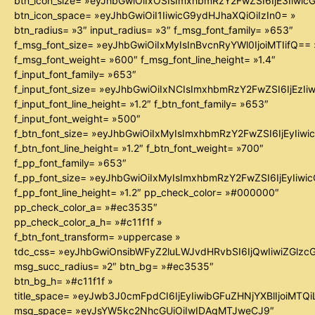
btn_icon_size= »eyJhbGwiOiIxOSIsImxhbmRzY2FwZSI6IjE3Iiwi
btn_icon_space= »eyJhbGwiOiI1IiwicG9ydHJhaXQiOiIzIn0= »
btn_radius= »3″ input_radius= »3″ f_msg_font_family= »653″
f_msg_font_size= »eyJhbGwiOiIxMyIsInBvcnRyYWl0IjoiMTIifQ== 
f_msg_font_weight= »600″ f_msg_font_line_height= »1.4″
f_input_font_family= »653″
f_input_font_size= »eyJhbGwiOiIxNCIsImxhbmRzY2FwZSI6IjEzIi
f_input_font_line_height= »1.2″ f_btn_font_family= »653″
f_input_font_weight= »500″
f_btn_font_size= »eyJhbGwiOiIxMyIsImxhbmRzY2FwZSI6IjEyIiw
f_btn_font_line_height= »1.2″ f_btn_font_weight= »700″
f_pp_font_family= »653″
f_pp_font_size= »eyJhbGwiOiIxMyIsImxhbmRzY2FwZSI6IjEyIiw
f_pp_font_line_height= »1.2″ pp_check_color= »#000000″
pp_check_color_a= »#ec3535″
pp_check_color_a_h= »#c11f1f »
f_btn_font_transform= »uppercase »
tdc_css= »eyJhbGwiOnsibWFyZ2luLWJvdHRvbSI6IjQwIiwiZGl
msg_succ_radius= »2″ btn_bg= »#ec3535″
btn_bg_h= »#c11f1f »
title_space= »eyJwb3J0cmFpdCI6IjEyIiwibGFuZHNjYXBlIjoiMTQ
msg_space= »eyJsYW5kc2NhcGUiOiIwIDAgMTJweCJ9″