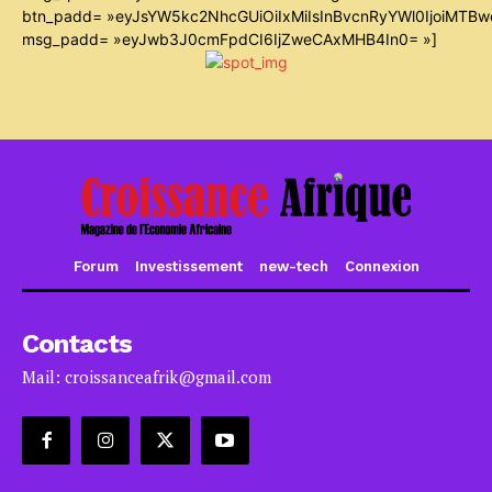
btn_padd= »eyJsYW5kc2NhcGUiOiIxMiIsInBvcnRyYWl0IjoiMTB
msg_padd= »eyJwb3J0cmFpdCI6IjZweCAxMHB4In0= »]
Forum
Investissement
new-tech
Connexion
Contacts
Mail: croissanceafrik@gmail.com