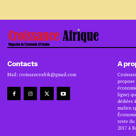
Contacts
A pro
Mail: croissanceafrik@gmail.com
Croissan
propose 
économiq
ligne) qu
dédiées à
malien s
Économiqu
reste du
2017 à B