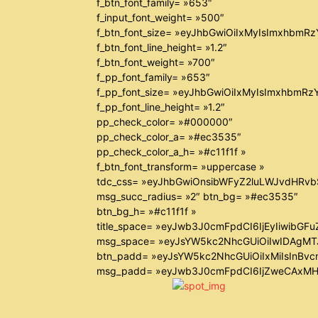
f_btn_font_family= »653″
f_input_font_weight= »500″
f_btn_font_size= »eyJhbGwiOiIxMyIsImxhbmR
f_btn_font_line_height= »1.2″
f_btn_font_weight= »700″
f_pp_font_family= »653″
f_pp_font_size= »eyJhbGwiOiIxMyIsImxhbmRz
f_pp_font_line_height= »1.2″
pp_check_color= »#000000″
pp_check_color_a= »#ec3535″
pp_check_color_a_h= »#c11f1f »
f_btn_font_transform= »uppercase »
tdc_css= »eyJhbGwiOnsibWFyZ2luLWJvdHRv
msg_succ_radius= »2″ btn_bg= »#ec3535″
btn_bg_h= »#c11f1f »
title_space= »eyJwb3J0cmFpdCI6IjEyIiwibGF
msg_space= »eyJsYW5kc2NhcGUiOiIwIDAgM
btn_padd= »eyJsYW5kc2NhcGUiOiIxMiIsInBvc
msg_padd= »eyJwb3J0cmFpdCI6IjZweCAxMH