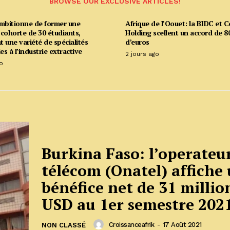
BROWSE OUR EXCLUSIVE ARTICLES!
ambitionne de former une
Afrique de l’Oouet: la BIDC et C
cohorte de 30 étudiants,
Holding scellent un accord de 80
 une variété de spécialités
d’euros
es à l’industrie extractive
2 jours ago
o
Burkina Faso: l’operateu
télécom (Onatel) affiche
bénéfice net de 31 millio
USD au 1er semestre 202
Croissanceafrik
-
17 Août 2021
NON CLASSÉ