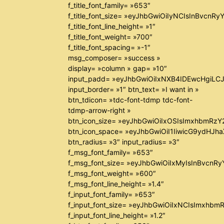
f_title_font_family= »653″
f_title_font_size= »eyJhbGwiOiIyNCIsInBvcnR
f_title_font_line_height= »1″
f_title_font_weight= »700″
f_title_font_spacing= »-1″
msg_composer= »success »
display= »column » gap= »10″
input_padd= »eyJhbGwiOiIxNXB4IDEwcHgiLC
input_border= »1″ btn_text= »I want in »
btn_tdicon= »tdc-font-tdmp tdc-font-
tdmp-arrow-right »
btn_icon_size= »eyJhbGwiOiIxOSIsImxhbmRzY
btn_icon_space= »eyJhbGwiOiI1IiwicG9ydHJha
btn_radius= »3″ input_radius= »3″
f_msg_font_family= »653″
f_msg_font_size= »eyJhbGwiOiIxMyIsInBvcnRyY
f_msg_font_weight= »600″
f_msg_font_line_height= »1.4″
f_input_font_family= »653″
f_input_font_size= »eyJhbGwiOiIxNCIsImxhbm
f_input_font_line_height= »1.2″