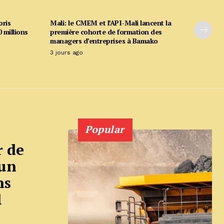
oris
Mali: le CMEM et l’API-Mali lancent la
 millions
première cohorte de formation des
managers d’entreprises à Bamako
3 jours ago
Popular
r de
 un
ns
1