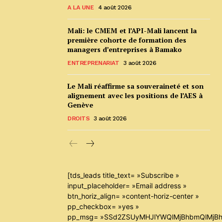
A LA UNE
4 août 2026
Mali: le CMEM et l’API-Mali lancent la
première cohorte de formation des
managers d’entreprises à Bamako
ENTREPRENARIAT
3 août 2026
Le Mali réaffirme sa souveraineté et son
alignement avec les positions de l’AES à
Genève
DROITS
3 août 2026
[tds_leads title_text= »Subscribe »
input_placeholder= »Email address »
btn_horiz_align= »content-horiz-center »
pp_checkbox= »yes »
pp_msg= »SSd2ZSUyMHJlYWQlMjBhbmQlMjBh