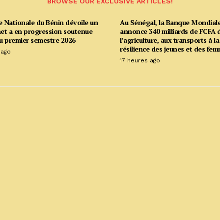
BROWSE OUR EXCLUSIVE ARTICLES!
e Nationale du Bénin dévoile un
Au Sénégal, la Banque Mondial
net a en progression soutenue
annonce 340 milliards de FCFA d
u premier semestre 2026
l’agriculture, aux transports à la
résilience des jeunes et des fe
 ago
17 heures ago