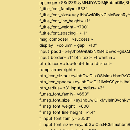
pp_msg= »SSd2ZSUyMHJlYWQlMjBhbmQlMjBh
f_title_font_family= »653″
f_title_font_size= »eyJhbGwiOiIyNCIsInBvcnR
f_title_font_line_height= »1″
f_title_font_weight= »700″
f_title_font_spacing= »-1″
msg_composer= »success »
display= »column » gap= »10″
input_padd= »eyJhbGwiOiIxNXB4IDEwcHgiLC
input_border= »1″ btn_text= »I want in »
btn_tdicon= »tdc-font-tdmp tdc-font-
tdmp-arrow-right »
btn_icon_size= »eyJhbGwiOiIxOSIsImxhbmRzY
btn_icon_space= »eyJhbGwiOiI1IiwicG9ydHJha
btn_radius= »3″ input_radius= »3″
f_msg_font_family= »653″
f_msg_font_size= »eyJhbGwiOiIxMyIsInBvcnRyY
f_msg_font_weight= »600″
f_msg_font_line_height= »1.4″
f_input_font_family= »653″
f_input_font_size= »eyJhbGwiOiIxNCIsImxhbm