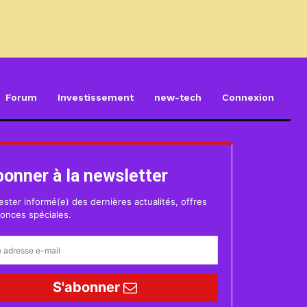
Forum
Investissement
new-tech
Connexion
bonner à la newsletter
ester informé(e) des dernières actualités, offres
onces spéciales.
S'abonner