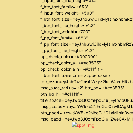
f_input_font_line_height= »1.2″
f_btn_font_family= »653″
f_input_font_weight= »500″
f_btn_font_size= »eyJhbGwiOiIxMyIsImxhbmR
f_btn_font_line_height= »1.2″
f_btn_font_weight= »700″
f_pp_font_family= »653″
f_pp_font_size= »eyJhbGwiOiIxMyIsImxhbmRz
f_pp_font_line_height= »1.2″
pp_check_color= »#000000″
pp_check_color_a= »#ec3535″
pp_check_color_a_h= »#c11f1f »
f_btn_font_transform= »uppercase »
tdc_css= »eyJhbGwiOnsibWFyZ2luLWJvdHRv
msg_succ_radius= »2″ btn_bg= »#ec3535″
btn_bg_h= »#c11f1f »
title_space= »eyJwb3J0cmFpdCI6IjEyIiwibGF
msg_space= »eyJsYW5kc2NhcGUiOiIwIDAgM
btn_padd= »eyJsYW5kc2NhcGUiOiIxMiIsInBvc
msg_padd= »eyJwb3J0cmFpdCI6IjZweCAxMH