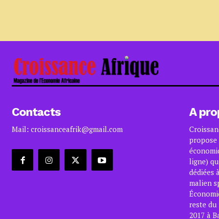
Contacts
A pro
Mail: croissanceafrik@gmail.com
Croissan
propose 
économiq
ligne) qu
dédiées à
malien s
Économiqu
reste du
2017 à B