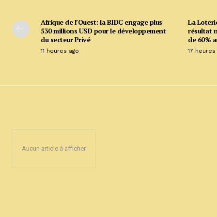
Afrique de l’Ouest: la BIDC engage plus
La Loteri
530 millions USD pour le développement
résultat 
du secteur Privé
de 60% a
11 heures ago
17 heures
Aucun article à afficher