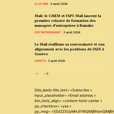
A LA UNE
4 août 2026
Mali: le CMEM et l’API-Mali lancent la
première cohorte de formation des
managers d’entreprises à Bamako
ENTREPRENARIAT
3 août 2026
Le Mali réaffirme sa souveraineté et son
alignement avec les positions de l’AES à
Genève
DROITS
3 août 2026
[tds_leads title_text= »Subscribe »
input_placeholder= »Email address »
btn_horiz_align= »content-horiz-center »
pp_checkbox= »yes »
pp_msg= »SSd2ZSUyMHJlYWQlMjBhbmQlMjBh