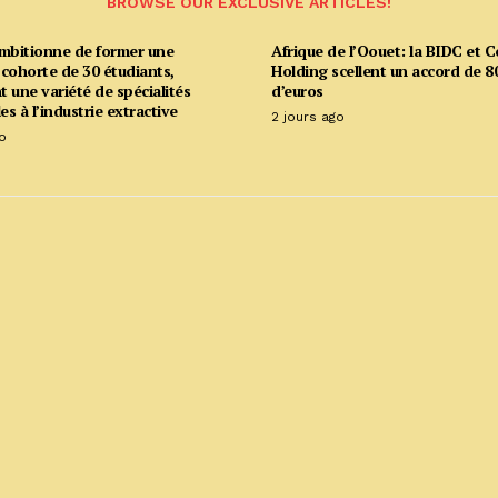
BROWSE OUR EXCLUSIVE ARTICLES!
ambitionne de former une
Afrique de l’Oouet: la BIDC et C
cohorte de 30 étudiants,
Holding scellent un accord de 80
 une variété de spécialités
d’euros
es à l’industrie extractive
2 jours ago
o