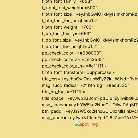
f_btn_font_family= »653″
f_input_font_weight= »500″
f_btn_font_size= »eyJhbGwiOiIxMyIsImxhbmR
f_btn_font_line_height= »1.2″
f_btn_font_weight= »700″
f_pp_font_family= »653″
f_pp_font_size= »eyJhbGwiOiIxMyIsImxhbmRz
f_pp_font_line_height= »1.2″
pp_check_color= »#000000″
pp_check_color_a= »#ec3535″
pp_check_color_a_h= »#c11f1f »
f_btn_font_transform= »uppercase »
tdc_css= »eyJhbGwiOnsibWFyZ2luLWJvdHRv
msg_succ_radius= »2″ btn_bg= »#ec3535″
btn_bg_h= »#c11f1f »
title_space= »eyJwb3J0cmFpdCI6IjEyIiwibGF
msg_space= »eyJsYW5kc2NhcGUiOiIwIDAgM
btn_padd= »eyJsYW5kc2NhcGUiOiIxMiIsInBvc
msg_padd= »eyJwb3J0cmFpdCI6IjZweCAxMH