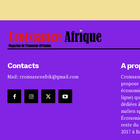
Contacts
A pro
Mail: croissanceafrik@gmail.com
Croissan
propose 
économiq
ligne) qu
dédiées à
malien s
Économiqu
reste du
2017 à B