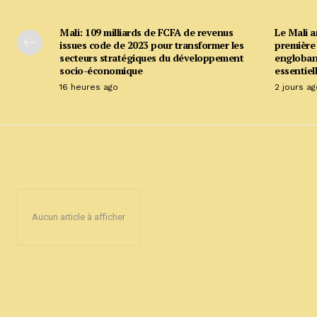
Mali: 109 milliards de FCFA de revenus
Le Mali 
issues code de 2023 pour transformer les
première 
secteurs stratégiques du développement
englobant
socio-économique
essentiell
16 heures ago
2 jours ag
Aucun article à afficher