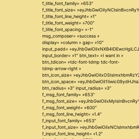
f_title_font_family= »653″
f_title_font_size= »eyJhbGwiOiIyNCIsInBvcnR
f_title_font_line_height= »1″
f_title_font_weight= »700″
f_title_font_spacing= »-1″
msg_composer= »success »
display= »column » gap= »10″
input_padd= »eyJhbGwiOiIxNXB4IDEwcHgiLC
input_border= »1″ btn_text= »I want in »
btn_tdicon= »tdc-font-tdmp tdc-font-
tdmp-arrow-right »
btn_icon_size= »eyJhbGwiOiIxOSIsImxhbmRzY
btn_icon_space= »eyJhbGwiOiI1IiwicG9ydHJha
btn_radius= »3″ input_radius= »3″
f_msg_font_family= »653″
f_msg_font_size= »eyJhbGwiOiIxMyIsInBvcnRyY
f_msg_font_weight= »600″
f_msg_font_line_height= »1.4″
f_input_font_family= »653″
f_input_font_size= »eyJhbGwiOiIxNCIsImxhbm
f_input_font_line_height= »1.2″