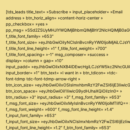
[tds_leads title_text= »Subscribe » input_placeholder= »Email
address » btn_horiz_align= »content-horiz-center »
pp_checkbox= »yes »
pp_msg= »SSd2ZSUyMHJlYWQlMjBhbmQlMjBhY2NlcHQlMjB0aG
f_title_font_family= »653″
f_title_font_size= »eyJhbGwiOiIyNCIsInBvcnRyYWl0IjoiMjAiLCJ
f_title_font_line_height= »1″ f_title_font_weight= »700″
f_title_font_spacing= »-1″ msg_composer= »success »
display= »column » gap= »10″
input_padd= »eyJhbGwiOiIxNXB4IDEwcHgiLCJsYW5kc2NhcGUiO
input_border= »1″ btn_text= »I want in » btn_tdicon= »tdc-
font-tdmp tdc-font-tdmp-arrow-right »
btn_icon_size= »eyJhbGwiOiIxOSIsImxhbmRzY2FwZSI6IjE3Iiwi
btn_icon_space= »eyJhbGwiOiI1IiwicG9ydHJhaXQiOiIzIn0= »
btn_radius= »3″ input_radius= »3″ f_msg_font_family= »653″
f_msg_font_size= »eyJhbGwiOiIxMyIsInBvcnRyYWl0IjoiMTIifQ== 
f_msg_font_weight= »600″ f_msg_font_line_height= »1.4″
f_input_font_family= »653″
f_input_font_size= »eyJhbGwiOiIxNCIsImxhbmRzY2FwZSI6IjEzIi
f_input_font_line_height= »1.2″ f_btn_font_family= »653″