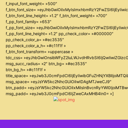
f_input_font_weight= »500″
f_btn_font_size= »eyJhbGwiOiIxMyIsImxhbmRzY2FwZSI6IjEyIiw
f_btn_font_line_height= »1.2″ f_btn_font_weight= »700″
f_pp_font_family= »653″
f_pp_font_size= »eyJhbGwiOiIxMyIsImxhbmRzY2FwZSI6IjEyIiw
f_pp_font_line_height= »1.2″ pp_check_color= »#000000″
pp_check_color_a= »#ec3535″
pp_check_color_a_h= »#c11f1f »
f_btn_font_transform= »uppercase »
tdc_css= »eyJhbGwiOnsibWFyZ2luLWJvdHRvbSI6IjQwIiwiZGl
msg_succ_radius= »2″ btn_bg= »#ec3535″
btn_bg_h= »#c11f1f »
title_space= »eyJwb3J0cmFpdCI6IjEyIiwibGFuZHNjYXBlIjoiMTQ
msg_space= »eyJsYW5kc2NhcGUiOiIwIDAgMTJweCJ9″
btn_padd= »eyJsYW5kc2NhcGUiOiIxMiIsInBvcnRyYWl0IjoiMTB
msg_padd= »eyJwb3J0cmFpdCI6IjZweCAxMHB4In0= »]