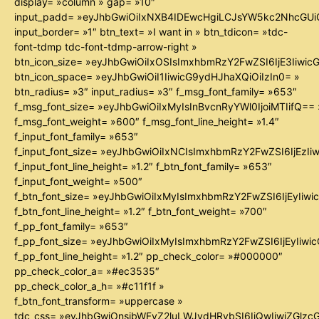
display= »column » gap= »10″
input_padd= »eyJhbGwiOiIxNXB4IDEwcHgiLCJsYW5kc2NhcGUiO
input_border= »1″ btn_text= »I want in » btn_tdicon= »tdc-
font-tdmp tdc-font-tdmp-arrow-right »
btn_icon_size= »eyJhbGwiOiIxOSIsImxhbmRzY2FwZSI6IjE3Iiwi
btn_icon_space= »eyJhbGwiOiI1IiwicG9ydHJhaXQiOiIzIn0= »
btn_radius= »3″ input_radius= »3″ f_msg_font_family= »653″
f_msg_font_size= »eyJhbGwiOiIxMyIsInBvcnRyYWl0IjoiMTIifQ== 
f_msg_font_weight= »600″ f_msg_font_line_height= »1.4″
f_input_font_family= »653″
f_input_font_size= »eyJhbGwiOiIxNCIsImxhbmRzY2FwZSI6IjEzIi
f_input_font_line_height= »1.2″ f_btn_font_family= »653″
f_input_font_weight= »500″
f_btn_font_size= »eyJhbGwiOiIxMyIsImxhbmRzY2FwZSI6IjEyIiw
f_btn_font_line_height= »1.2″ f_btn_font_weight= »700″
f_pp_font_family= »653″
f_pp_font_size= »eyJhbGwiOiIxMyIsImxhbmRzY2FwZSI6IjEyIiw
f_pp_font_line_height= »1.2″ pp_check_color= »#000000″
pp_check_color_a= »#ec3535″
pp_check_color_a_h= »#c11f1f »
f_btn_font_transform= »uppercase »
tdc_css= »eyJhbGwiOnsibWFyZ2luLWJvdHRvbSI6IjQwIiwiZGl