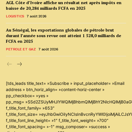
AGL Côte d’Ivoire affiche un résultat net après impôts en
baisse de 20,284 milliards FCFA en 2025
LOGISTICS
7 août 2026
Au Sénégal, les exportations globales de pétrole brut
durant l’année sous revue ont atteint 1 528,0 milliards de
FCFA en 2025
PETROLE ET GAZ
7 août 2026
[tds_leads title_text= »Subscribe » input_placeholder= »Email
address » btn_horiz_align= »content-horiz-center »
pp_checkbox= »yes »
pp_msg= »SSd2ZSUyMHJlYWQlMjBhbmQlMjBhY2NlcHQlMjB0aG
f_title_font_family= »653″
f_title_font_size= »eyJhbGwiOiIyNCIsInBvcnRyYWl0IjoiMjAiLCJ
f_title_font_line_height= »1″ f_title_font_weight= »700″
f_title_font_spacing= »-1″ msg_composer= »success »