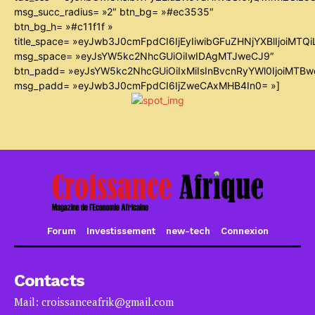
msg_succ_radius= »2″ btn_bg= »#ec3535″
btn_bg_h= »#c11f1f »
title_space= »eyJwb3J0cmFpdCI6IjEyIiwibGFuZHNjYXBlIjoiMTQ
msg_space= »eyJsYW5kc2NhcGUiOiIwIDAgMTJweCJ9″
btn_padd= »eyJsYW5kc2NhcGUiOiIxMiIsInBvcnRyYWl0IjoiMTB
msg_padd= »eyJwb3J0cmFpdCI6IjZweCAxMHB4In0= »]
Forum
Investissement
new-tech
Connexion
Contacts
Mail: croissanceafrik@gmail.com