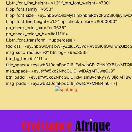
f_btn_font_line_height= »1.2″ f_btn_font_weight= »700″
f_pp_font_family= »653″
f_pp_font_size= »eyJhbGwiOiIxMyIsImxhbmRzY2FwZSI6IjEyIiw
f_pp_font_line_height= »1.2″ pp_check_color= »#000000″
pp_check_color_a= »#ec3535″
pp_check_color_a_h= »#c11f1f »
f_btn_font_transform= »uppercase »
tdc_css= »eyJhbGwiOnsibWFyZ2luLWJvdHRvbSI6IjQwIiwiZGl
msg_succ_radius= »2″ btn_bg= »#ec3535″
btn_bg_h= »#c11f1f »
title_space= »eyJwb3J0cmFpdCI6IjEyIiwibGFuZHNjYXBlIjoiMTQ
msg_space= »eyJsYW5kc2NhcGUiOiIwIDAgMTJweCJ9″
btn_padd= »eyJsYW5kc2NhcGUiOiIxMiIsInBvcnRyYWl0IjoiMTB
msg_padd= »eyJwb3J0cmFpdCI6IjZweCAxMHB4In0= »]