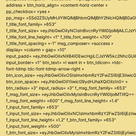
address » btn_horiz_align= »content-horiz-center »
pp_checkbox= »yes »
pp_msg= »SSd2ZSUyMHJlYWQlMjBhbmQlMjBhY2NlcHQlMjB0aG
f_title_font_family= »653″
f_title_font_size= »eyJhbGwiOiIyNCIsInBvcnRyYWl0IjoiMjAiLCJ
f_title_font_line_height= »1″ f_title_font_weight= »700″
f_title_font_spacing= »-1″ msg_composer= »success »
display= »column » gap= »10″
input_padd= »eyJhbGwiOiIxNXB4IDEwcHgiLCJsYW5kc2NhcGUiO
input_border= »1″ btn_text= »I want in » btn_tdicon= »tdc-
font-tdmp tdc-font-tdmp-arrow-right »
btn_icon_size= »eyJhbGwiOiIxOSIsImxhbmRzY2FwZSI6IjE3Iiwi
btn_icon_space= »eyJhbGwiOiI1IiwicG9ydHJhaXQiOiIzIn0= »
btn_radius= »3″ input_radius= »3″ f_msg_font_family= »653″
f_msg_font_size= »eyJhbGwiOiIxMyIsInBvcnRyYWl0IjoiMTIifQ== 
f_msg_font_weight= »600″ f_msg_font_line_height= »1.4″
f_input_font_family= »653″
f_input_font_size= »eyJhbGwiOiIxNCIsImxhbmRzY2FwZSI6IjEzIi
f_input_font_line_height= »1.2″ f_btn_font_family= »653″
f_input_font_weight= »500″
f_btn_font_size= »eyJhbGwiOiIxMyIsImxhbmRzY2FwZSI6IjEyIiw