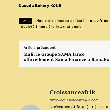
Daouda Bakary KONE
Diadié dit amadou sankaré
IFC Africa
TAGS
Société financière internationale
Article précédent
Mali: le Groupe SAMA lance
officiellement Sama Finance à Bamako
Croissanceafrik
http://croissanceafrique.com
Croissance Afrique (sarl) est 