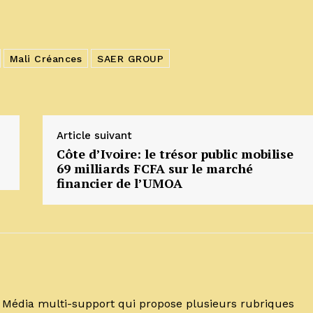
Mali Créances
SAER GROUP
Article suivant
Côte d’Ivoire: le trésor public mobilise
69 milliards FCFA sur le marché
financier de l’UMOA
un Média multi-support qui propose plusieurs rubriques