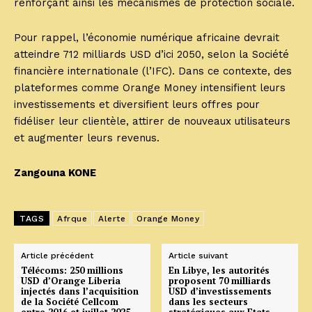
renforçant ainsi les mécanismes de protection sociale.
Pour rappel, l’économie numérique africaine devrait
atteindre 712 milliards USD d’ici 2050, selon la Société
financière internationale (l’IFC). Dans ce contexte, des
plateformes comme Orange Money intensifient leurs
investissements et diversifient leurs offres pour
fidéliser leur clientèle, attirer de nouveaux utilisateurs
et augmenter leurs revenus.
Zangouna KONE
TAGS
Afrque
Alerte
Orange Money
Article précédent
Article suivant
Télécoms: 250 millions
En Libye, les autorités
USD d’Orange Liberia
proposent 70 milliards
injectés dans l’acquisition
USD d’investissements
de la Société Cellcom
dans les secteurs