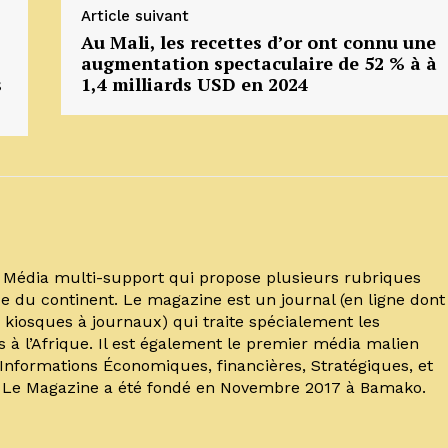
Article suivant
Au Mali, les recettes d’or ont connu une
augmentation spectaculaire de 52 % à à
s
1,4 milliards USD en 2024
un Média multi-support qui propose plusieurs rubriques
e du continent. Le magazine est un journal (en ligne dont
kiosques à journaux) qui traite spécialement les
s à l’Afrique. Il est également le premier média malien
’Informations Économiques, financières, Stratégiques, et
. Le Magazine a été fondé en Novembre 2017 à Bamako.