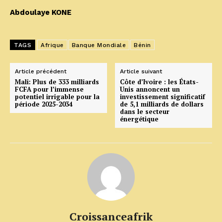
Abdoulaye KONE
TAGS
Afrique
Banque Mondiale
Bénin
Article précédent
Article suivant
Mali: Plus de 333 milliards
Côte d’Ivoire : les États-
FCFA pour l’immense
Unis annoncent un
potentiel irrigable pour la
investissement significatif
période 2025-2034
de 5,1 milliards de dollars
dans le secteur
énergétique
Croissanceafrik