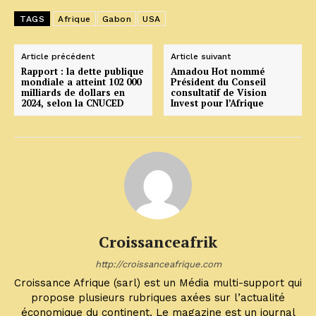
TAGS
Afrique
Gabon
USA
Article précédent
Article suivant
Rapport : la dette publique
Amadou Hot nommé
mondiale a atteint 102 000
Président du Conseil
milliards de dollars en
consultatif de Vision
2024, selon la CNUCED
Invest pour l’Afrique
Croissanceafrik
http://croissanceafrique.com
Croissance Afrique (sarl) est un Média multi-support qui
propose plusieurs rubriques axées sur l’actualité
économique du continent. Le magazine est un journal