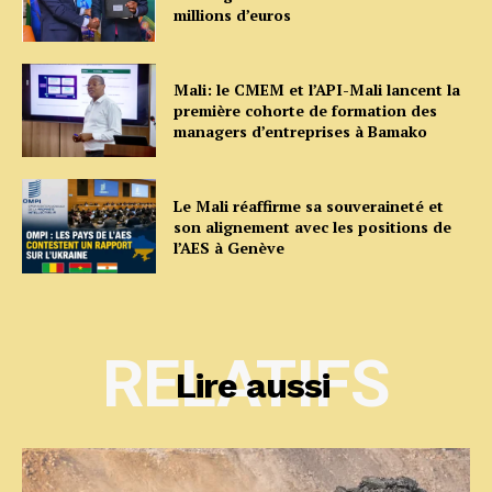
millions d’euros
Mali: le CMEM et l’API-Mali lancent la
première cohorte de formation des
managers d’entreprises à Bamako
Le Mali réaffirme sa souveraineté et
son alignement avec les positions de
l’AES à Genève
RELATIFS
Lire aussi