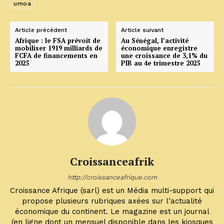
umoa
Article précédent
Article suivant
Afrique : le FSA prévoit de
Au Sénégal, l’activité
mobiliser 1919 milliards de
économique enregistre
FCFA de financements en
une croissance de 3,1% du
2025
PIB au 4e trimestre 2025
Croissanceafrik
http://croissanceafrique.com
Croissance Afrique (sarl) est un Média multi-support qui
propose plusieurs rubriques axées sur l’actualité
économique du continent. Le magazine est un journal
(en ligne dont un mensuel disponible dans les kiosques