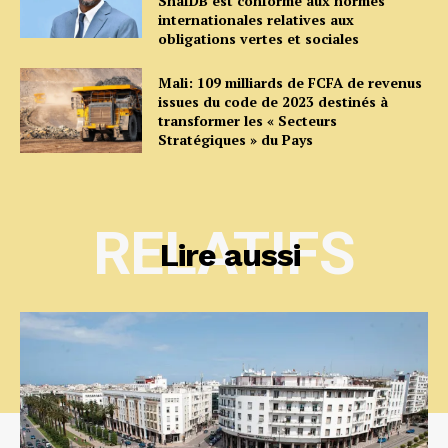
ShafDB est conforme aux normes
internationales relatives aux
obligations vertes et sociales
Mali: 109 milliards de FCFA de revenus
issues du code de 2023 destinés à
transformer les « Secteurs
Stratégiques » du Pays
RELATIFS
Lire aussi