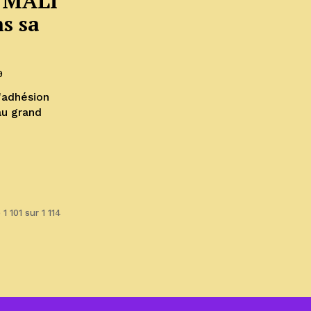
 MALI
s sa
9
'adhésion
au grand
1 101 sur 1 114