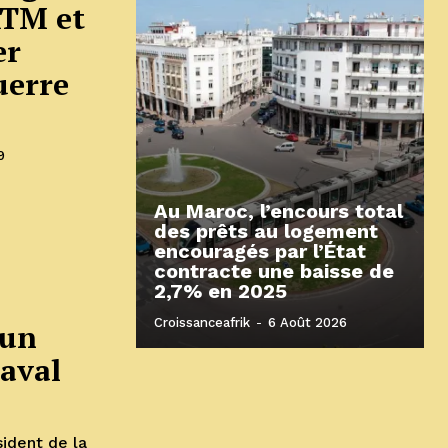
RTM et
er
uerre
9
Au Maroc, l’encours total
des prêts au logement
encouragés par l’État
contracte une baisse de
2,7% en 2025
Croissanceafrik
-
6 Août 2026
 un
naval
sident de la