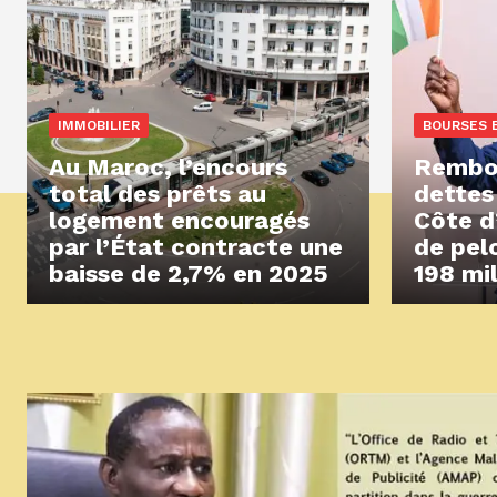
IMMOBILIER
BOURSES 
Au Maroc, l’encours
Rembo
total des prêts au
dettes
logement encouragés
Côte d
par l’État contracte une
de pel
baisse de 2,7% en 2025
198 mi