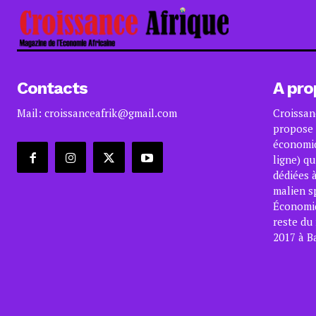
Contacts
A pro
Mail: croissanceafrik@gmail.com
Croissan
propose 
économiq
ligne) qu
dédiées à
malien s
Économiqu
reste du
2017 à B