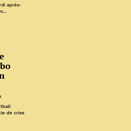
di après-
...
e
ibo
un
9
tball
ie de crise