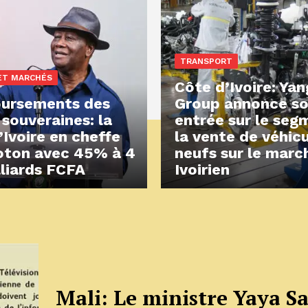
TRANSPORT
ET MARCHÉS
Côte d’Ivoire: Ya
ursements des
Group annonce s
 souveraines: la
entrée sur le seg
’Ivoire en cheffe
la vente de véhic
oton avec 45% à 4
neufs sur le marc
lliards FCFA
Ivoirien
Mali: Le ministre Yaya S