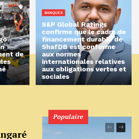
BANQUES
S&P Global Ratings
confirme que le cadre de
ngo
financement durable de
on
ShafDB est conforme
ment de
aux normes
ules
internationales relatives
hé
aux obligations vertes et
sociales
Populaire
angaré