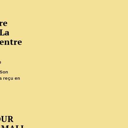
re
:La
centre
9
 Son
a reçu en
OUR