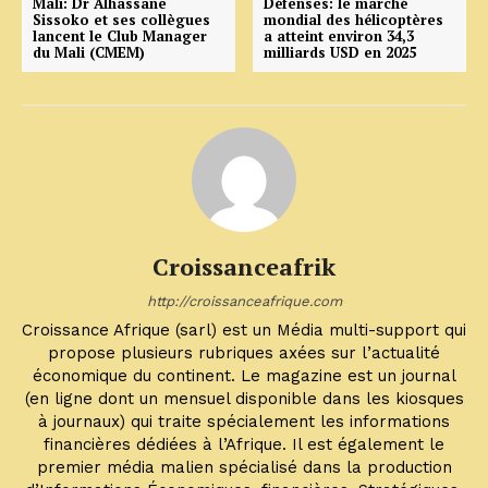
Mali: Dr Alhassane
Défenses: le marché
Sissoko et ses collègues
mondial des hélicoptères
lancent le Club Manager
a atteint environ 34,3
du Mali (CMEM)
milliards USD en 2025
Croissanceafrik
http://croissanceafrique.com
Croissance Afrique (sarl) est un Média multi-support qui
propose plusieurs rubriques axées sur l’actualité
économique du continent. Le magazine est un journal
(en ligne dont un mensuel disponible dans les kiosques
à journaux) qui traite spécialement les informations
financières dédiées à l’Afrique. Il est également le
premier média malien spécialisé dans la production