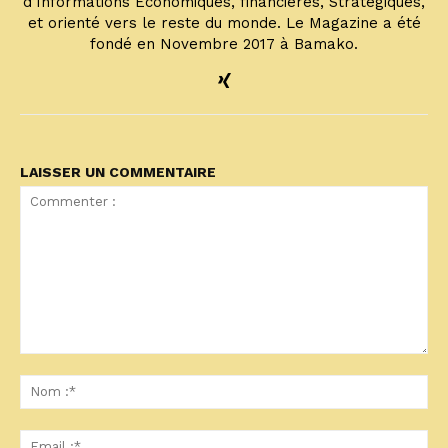
d’Informations Économiques, financières, Stratégiques,
et orienté vers le reste du monde. Le Magazine a été
fondé en Novembre 2017 à Bamako.
LAISSER UN COMMENTAIRE
Commenter
:
No
:*
Ema