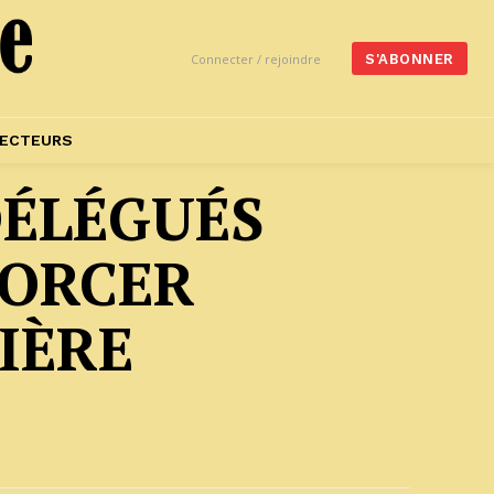
Connecter / rejoindre
S'ABONNER
ECTEURS
DÉLÉGUÉS
FORCER
IÈRE