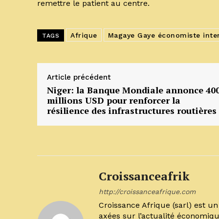
remettre le patient au centre.
Afrique
Magaye Gaye économiste inter
TAGS
Article précédent
Niger: la Banque Mondiale annonce 40
millions USD pour renforcer la
résilience des infrastructures routières
Croissanceafrik
http://croissanceafrique.com
Croissance Afrique (sarl) est 
axées sur l’actualité économiqu