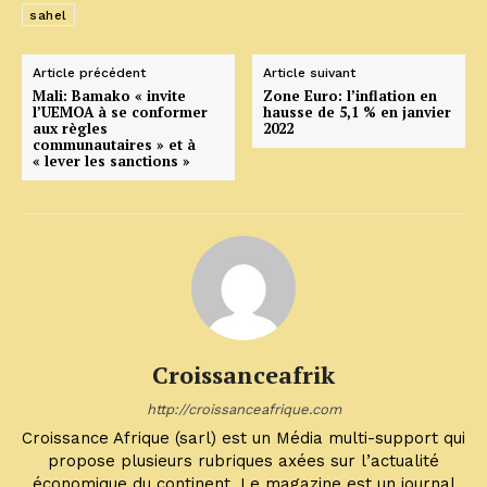
sahel
Article précédent
Article suivant
Mali: Bamako « invite
Zone Euro: l’inflation en
l’UEMOA à se conformer
hausse de 5,1 % en janvier
aux règles
2022
communautaires » et à
« lever les sanctions »
Croissanceafrik
http://croissanceafrique.com
Croissance Afrique (sarl) est un Média multi-support qui
propose plusieurs rubriques axées sur l’actualité
économique du continent. Le magazine est un journal