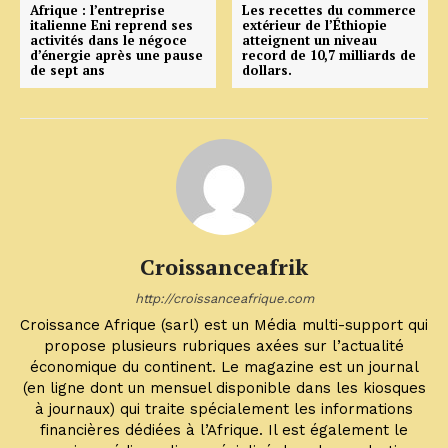
Afrique : l’entreprise
Les recettes du commerce
italienne Eni reprend ses
extérieur de l’Éthiopie
activités dans le négoce
atteignent un niveau
d’énergie après une pause
record de 10,7 milliards de
de sept ans
dollars.
Croissanceafrik
http://croissanceafrique.com
Croissance Afrique (sarl) est un Média multi-support qui
propose plusieurs rubriques axées sur l’actualité
économique du continent. Le magazine est un journal
(en ligne dont un mensuel disponible dans les kiosques
à journaux) qui traite spécialement les informations
financières dédiées à l’Afrique. Il est également le