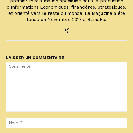
premier média malien spécialisé dans la production
d’Informations Économiques, financières, Stratégiques,
et orienté vers le reste du monde. Le Magazine a été
fondé en Novembre 2017 à Bamako.
LAISSER UN COMMENTAIRE
Commenter
:
No
:*