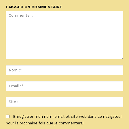
LAISSER UN COMMENTAIRE
Commenter
:
No
:*
Ema
:*
Sit
:
Enregistrer mon nom, email et site web dans ce navigateur
pour la prochaine fois que je commenterai.