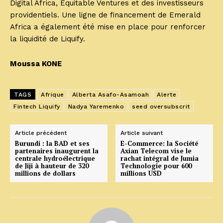
Digital Africa, Equitable Ventures et des investisseurs
providentiels. Une ligne de financement de Emerald
Africa a également été mise en place pour renforcer
la liquidité de Liquify.
Moussa KONE
TAGS
Afrique
Alberta Asafo-Asamoah
Alerte
Fintech Liquify
Nadya Yaremenko
seed oversubscrit
Article précédent
Article suivant
Burundi : la BAD et ses
E-Commerce: la Société
partenaires inaugurent la
Axian Telecom vise le
centrale hydroélectrique
rachat intégral de Jumia
de Jiji à hauteur de 320
Technologie pour 600
millions de dollars
millions USD