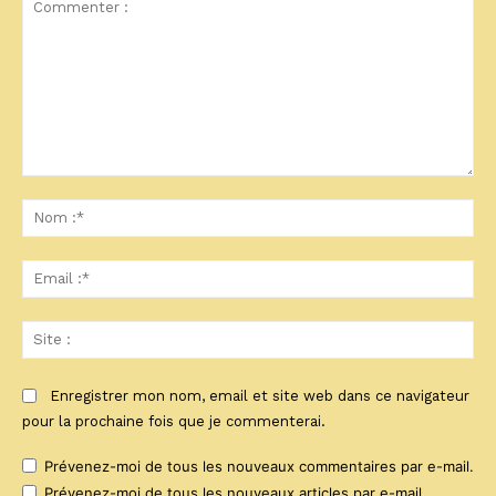
Commenter
:
No
:*
Ema
:*
Sit
:
Enregistrer mon nom, email et site web dans ce navigateur
pour la prochaine fois que je commenterai.
Prévenez-moi de tous les nouveaux commentaires par e-mail.
Prévenez-moi de tous les nouveaux articles par e-mail.