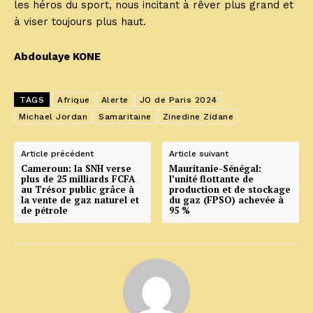
les héros du sport, nous incitant à rêver plus grand et
à viser toujours plus haut.
Abdoulaye KONE
TAGS
Afrique
Alerte
JO de Paris 2024
Michael Jordan
Samaritaine
Zinedine Zidane
Article précédent
Article suivant
Cameroun: la SNH verse
Mauritanie-Sénégal:
plus de 25 milliards FCFA
l’unité flottante de
au Trésor public grâce à
production et de stockage
la vente de gaz naturel et
du gaz (FPSO) achevée à
de pétrole
95 %