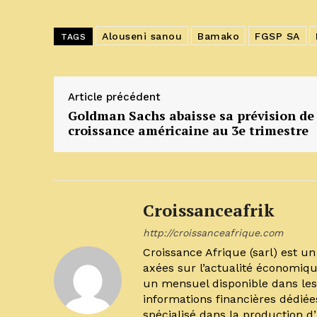
Alouseni sanou
Bamako
FGSP SA
TAGS
Article précédent
Goldman Sachs abaisse sa prévision de
croissance américaine au 3e trimestre
Croissanceafrik
http://croissanceafrique.com
Croissance Afrique (sarl) est 
axées sur l’actualité économiqu
un mensuel disponible dans les 
informations financières dédiée
spécialisé dans la production d