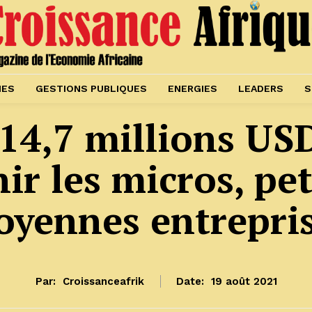
IES
GESTIONS PUBLIQUES
ENERGIES
LEADERS
S
 14,7 millions US
ir les micros, pet
yennes entrepri
Par:
Croissanceafrik
Date:
19 août 2021