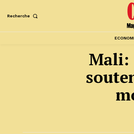
Recherche
ECONOM
Mali:
souten
mo