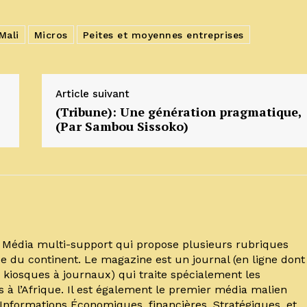
Mali
Micros
Peites et moyennes entreprises
Article suivant
(Tribune): Une génération pragmatique,
(Par Sambou Sissoko)
un Média multi-support qui propose plusieurs rubriques
e du continent. Le magazine est un journal (en ligne dont
kiosques à journaux) qui traite spécialement les
s à l’Afrique. Il est également le premier média malien
’Informations Économiques, financières, Stratégiques, et