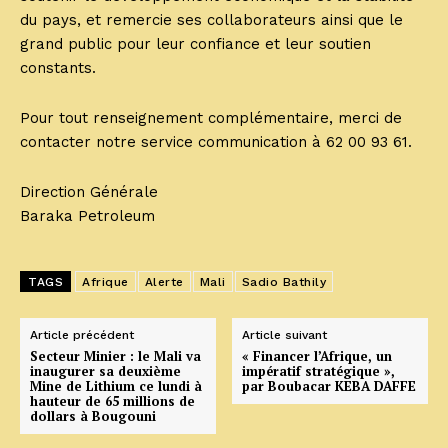
du pays, et remercie ses collaborateurs ainsi que le
grand public pour leur confiance et leur soutien
constants.
Pour tout renseignement complémentaire, merci de
contacter notre service communication à 62 00 93 61.
Direction Générale
Baraka Petroleum
TAGS
Afrique
Alerte
Mali
Sadio Bathily
Article précédent
Article suivant
Secteur Minier : le Mali va
« Financer l’Afrique, un
inaugurer sa deuxième
impératif stratégique »,
Mine de Lithium ce lundi à
par Boubacar KEBA DAFFE
hauteur de 65 millions de
dollars à Bougouni