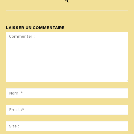
LAISSER UN COMMENTAIRE
Commenter
:
No
:*
Ema
:*
Sit
: