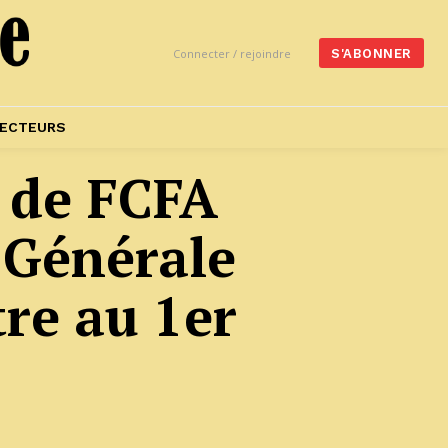
Connecter / rejoindre
S'ABONNER
ECTEURS
s de FCFA
 Générale
re au 1er