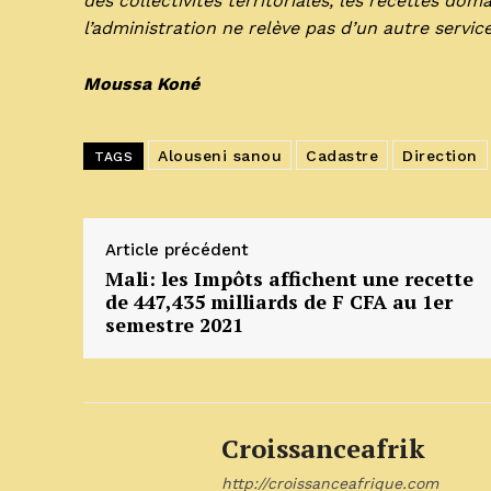
des collectivités territoriales, les recettes doma
l’administration ne relève pas d’un autre service
Moussa Koné
Alouseni sanou
Cadastre
Direction
TAGS
Article précédent
Mali: les Impôts affichent une recette
de 447,435 milliards de F CFA au 1er
semestre 2021
Croissanceafrik
http://croissanceafrique.com