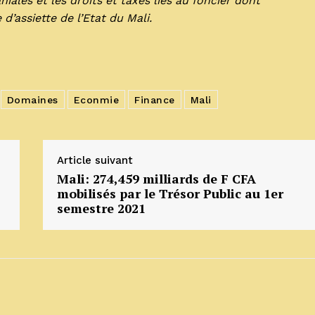
niales et les droits et taxes liés au foncier dont
 d’assiette de l’Etat du Mali.
Domaines
Econmie
Finance
Mali
Article suivant
Mali: 274,459 milliards de F CFA
mobilisés par le Trésor Public au 1er
semestre 2021