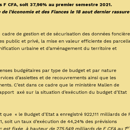
rds F CFA, soit 37,96% au premier semestre 2021
.
 de l’économie et des Fiances le 18 aout dernier rassure
cadre de gestion et de sécurisation des données foncière
 public et privé, la mise en valeur efficiente des parcell
nification urbaine et d’aménagement du territoire et
penses budgétaires par type de budget et par nature
vices d’assiettes et de recouvrements ainsi que les
ements. C’est dans ce cadre que le ministère Malien de
apport axé sur la situation d’exécution du budget d’Etat
 que « le Budget d’Etat a enregistré 922,111 milliards de 
, soit un taux d’exécution de 44,24% des prévisions
er
lic est fixée à hauteur de 275,549 milliards de F CFA au 1