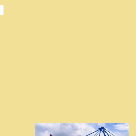
Site
: