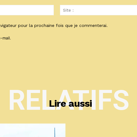
Email
:*
vigateur pour la prochaine fois que je commenterai.
-mail.
RELATIFS
Lire aussi