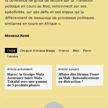
la différence de grille de lecture sur la Transition
politique en cours au Mali, notamment sur ses
spécificités, sur ses défis et ses enjeux qui la
différencient de beaucoup de processus politiques
similaires en cours en Afrique ».
Moussa Koné
TAGS
Choguel Kokalla Maïga
France
Mali
Paris
Takuba
Article précédent
Article suivant
Maroc: le Groupe Wafa
Affaire dite Birama Touré
Assurance lance Wafa
au Mali : Rebondissement
Takaful avec une gamme
ou distraction ?
de 3 produits phares