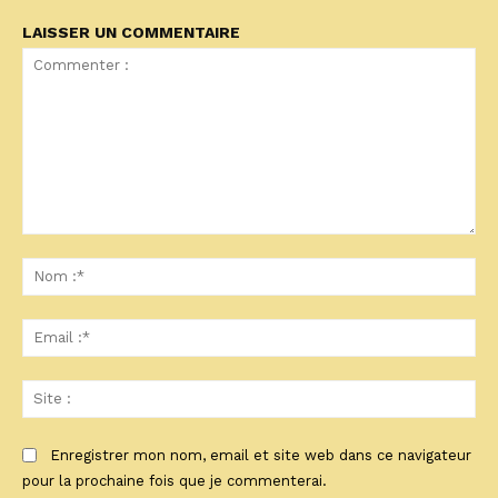
LAISSER UN COMMENTAIRE
Commenter
:
No
:*
Ema
:*
Sit
:
Enregistrer mon nom, email et site web dans ce navigateur
pour la prochaine fois que je commenterai.