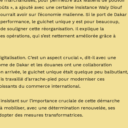
 de marchandises, pour permettre aux Maliens de pouvoir
ts », a ajouté avec une certaine insistance Waly Diouf
pourrait avoir sur l’économie malienne. Si le port de Dakar
 performance, le guichet unique y est pour beaucoup,
 souligner cette réorganisation. Il explique la
des opérations, qui s’est nettement améliorée grâce à
gitalisation. C’est un aspect crucial », dit-il avec une
nome de Dakar et les douanes ont une collaboration
n arrivée, le guichet unique était quelque peu balbutiant
is travaillé d’arrache-pied pour moderniser ces
roissants du commerce international.
 en insistant sur l’importance cruciale de cette démarche
 à mobiliser, avec une détermination renouvelée, ses
adopter des mesures transformatrices.