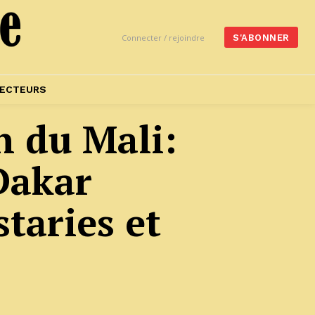
Connecter / rejoindre
S'ABONNER
ECTEURS
n du Mali:
Dakar
staries et