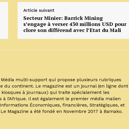
Article suivant
Secteur Minier: Barrick Mining
s’engage à verser 430 millions USD pour
clore son différend avec l’Etat du Mali
un Média multi-support qui propose plusieurs rubriques
e du continent. Le magazine est un journal (en ligne dont
kiosques à journaux) qui traite spécialement les
s à l’Afrique. Il est également le premier média malien
’Informations Économiques, financières, Stratégiques, et
. Le Magazine a été fondé en Novembre 2017 à Bamako.