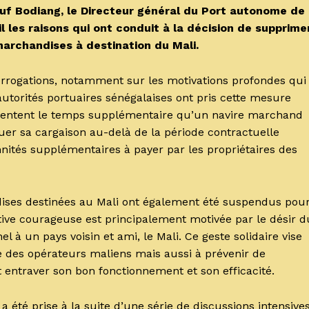
f Bodiang, le Directeur général du Port autonome de
il les raisons qui ont conduit à la décision de supprime
marchandises à destination du Mali.
rrogations, notamment sur les motivations profondes qui
s autorités portuaires sénégalaises ont pris cette mesure
résentent le temps supplémentaire qu’un navire marchand
r sa cargaison au-delà de la période contractuelle
ités supplémentaires à payer par les propriétaires des
ndises destinées au Mali ont également été suspendus pou
ative courageuse est principalement motivée par le désir d
l à un pays voisin et ami, le Mali. Ce geste solidaire vise
 des opérateurs maliens mais aussi à prévenir de
t entraver son bon fonctionnement et son efficacité.
a été prise à la suite d’une série de discussions intensive