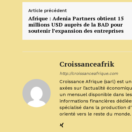
Article précédent
Afrique : Adenia Partners obtient 15
millions USD auprès de la BAD pour
soutenir l’expansion des entreprises
Croissanceafrik
http://croissanceafrique.com
Croissance Afrique (sarl) est 
axées sur l’actualité économiqu
un mensuel disponible dans les 
informations financières dédiée
spécialisé dans la production d
orienté vers le reste du monde