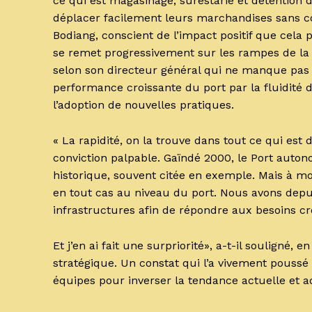
ce qui est magasinage, surestarie et détention
déplacer facilement leurs marchandises sans coû
Bodiang, conscient de l’impact positif que cela 
se remet progressivement sur les rampes de la
selon son directeur général qui ne manque pas de
performance croissante du port par la fluidité 
l’adoption de nouvelles pratiques.
« La rapidité, on la trouve dans tout ce qui est di
conviction palpable. Gaïndé 2000, le Port auto
historique, souvent citée en exemple. Mais à mo
en tout cas au niveau du port. Nous avons depu
infrastructures afin de répondre aux besoins c
Et j’en ai fait une surpriorité», a-t-il souligné,
stratégique. Un constat qui l’a vivement poussé
équipes pour inverser la tendance actuelle et 