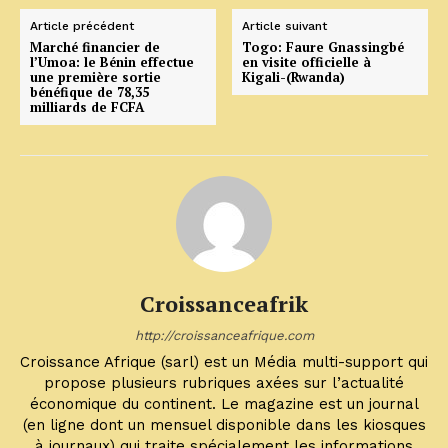
Article précédent
Article suivant
Marché financier de
Togo: Faure Gnassingbé
l’Umoa: le Bénin effectue
en visite officielle à
une première sortie
Kigali-(Rwanda)
bénéfique de 78,35
milliards de FCFA
Croissanceafrik
http://croissanceafrique.com
Croissance Afrique (sarl) est un Média multi-support qui
propose plusieurs rubriques axées sur l’actualité
économique du continent. Le magazine est un journal
(en ligne dont un mensuel disponible dans les kiosques
à journaux) qui traite spécialement les informations