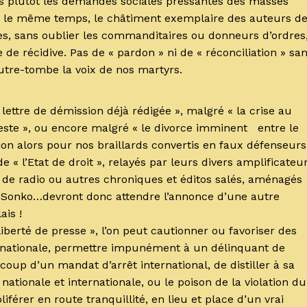
is plutôt les demandes sociales pressantes des masses
ns le même temps, le châtiment exemplaire des auteurs d
es, sans oublier les commanditaires ou donneurs d’ordres
 de récidive. Pas de « pardon » ni de « réconciliation » sa
’outre-tombe la voix de nos martyrs.
ettre de démission déjà rédigée », malgré « la crise au
ste », ou encore malgré « le divorce imminent entre le
ion alors pour nos braillards convertis en faux défenseurs
e « l’Etat de droit », relayés par leurs divers amplificateu
s de radio ou autres chroniques et éditos salés, aménagés
-Sonko…devront donc attendre l’annonce d’une autre
is !
iberté de presse », l’on peut cautionner ou favoriser des
 nationale, permettre impunément à un délinquant de
coup d’un mandat d’arrêt international, de distiller à sa
nationale et internationale, ou le poison de la violation du
liférer en route tranquillité, en lieu et place d’un vrai