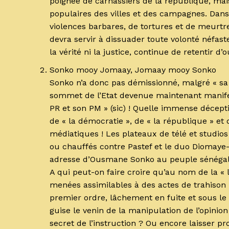
poignée de carnassiers de la république, ma
populaires des villes et des campagnes. Da
violences barbares, de tortures et de meurtr
devra servir à dissuader toute volonté néfaste
la vérité ni la justice, continue de retentir d
Sonko mooy Jomaay, Jomaay mooy Sonko
Sonko n’a donc pas démissionné, malgré « sa l
sommet de l’Etat devenue maintenant manife
PR et son PM » (sic) ! Quelle immense décept
de « la démocratie », de « la république » et d
médiatiques ! Les plateaux de télé et studio
ou chauffés contre Pastef et le duo Diomaye
adresse d’Ousmane Sonko au peuple sénégala
A qui peut-on faire croire qu’au nom de la « l
menées assimilables à des actes de trahison
premier ordre, lâchement en fuite et sous le 
guise le venin de la manipulation de l’opinion 
secret de l’instruction ? Ou encore laisser pro