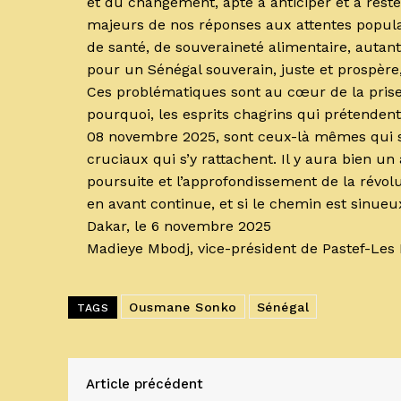
et du changement, apte à anticiper et à rester
majeurs de nos réponses aux attentes populai
de santé, de souveraineté alimentaire, autant 
pour un Sénégal souverain, juste et prospère,
Ces problématiques sont au cœur de la prise
pourquoi, les esprits chagrins qui prétende
08 novembre 2025, sont ceux-là mêmes qui so
cruciaux qui s’y rattachent. Il y aura bien u
poursuite et l’approfondissement de la révo
en avant continue, et si le chemin est sinueux, l
Dakar, le 6 novembre 2025
Madieye Mbodj, vice-président de Pastef-Les 
Ousmane Sonko
Sénégal
TAGS
Article précédent