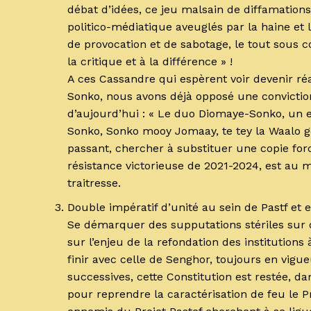
débat d’idées, ce jeu malsain de diffamations
politico-médiatique aveuglés par la haine et l
de provocation et de sabotage, le tout sous c
la critique et à la différence » !
A ces Cassandre qui espèrent voir devenir ré
Sonko, nous avons déjà opposé une conviction f
d’aujourd’hui : « Le duo Diomaye-Sonko, un e
Sonko, Sonko mooy Jomaay, te tey la Waalo gën 
passant, chercher à substituer une copie forc
résistance victorieuse de 2021-2024, est au 
traitresse.
Double impératif d’unité au sein de Pastf et e
Se démarquer des supputations stériles sur qu
sur l’enjeu de la refondation des institutions
finir avec celle de Senghor, toujours en vigu
successives, cette Constitution est restée, d
pour reprendre la caractérisation de feu le P