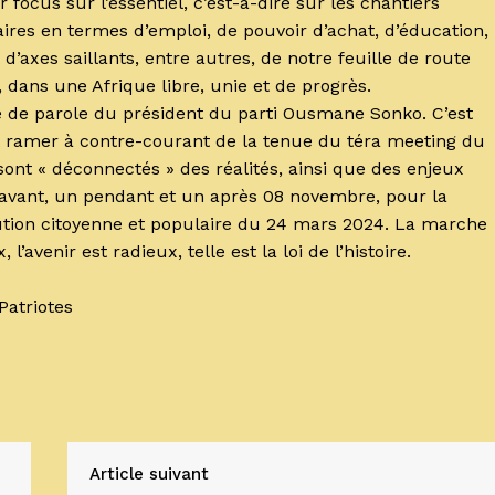
 focus sur l’essentiel, c’est-à-dire sur les chantiers
res en termes d’emploi, de pouvoir d’achat, d’éducation,
d’axes saillants, entre autres, de notre feuille de route
 dans une Afrique libre, unie et de progrès.
 de parole du président du parti Ousmane Sonko. C’est
nt ramer à contre-courant de la tenue du téra meeting du
nt « déconnectés » des réalités, ainsi que des enjeux
n avant, un pendant et un après 08 novembre, pour la
lution citoyenne et populaire du 24 mars 2024. La marche
’avenir est radieux, telle est la loi de l’histoire.
Patriotes
Article suivant