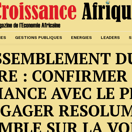
IES
GESTIONS PUBLIQUES
ENERGIES
LEADERS
S
SSEMBLEMENT DU
E : CONFIRMER 
IANCE AVEC LE P
NGAGER RESOLU
MBLE SUR LA VO