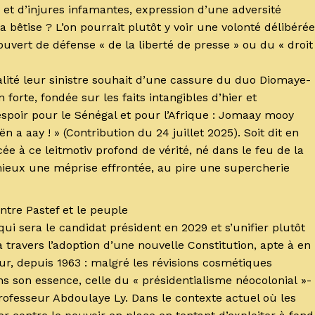
 et d’injures infamantes, expression d’une adversité
a bêtise ? L’on pourrait plutôt y voir une volonté délibérée
ouvert de défense « de la liberté de presse » ou du « droit
alité leur sinistre souhait d’une cassure du duo Diomaye-
orte, fondée sur les faits intangibles d’hier et
spoir pour le Sénégal et pour l’Afrique : Jomaay mooy
a aay ! » (Contribution du 24 juillet 2025). Soit dit en
ée à ce leitmotiv profond de vérité, né dans le feu de la
mieux une méprise effrontée, au pire une supercherie
ntre Pastef et le peuple
i sera le candidat président en 2029 et s’unifier plutôt
 à travers l’adoption d’une nouvelle Constitution, apte à en
eur, depuis 1963 : malgré les révisions cosmétiques
ans son essence, celle du « présidentialisme néocolonial »-
rofesseur Abdoulaye Ly. Dans le contexte actuel où les