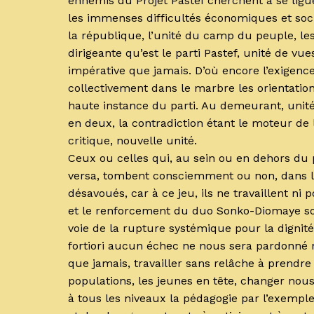
ennemis du Projet Pastef cherchent à se ligue
les immenses difficultés économiques et soci
la république, l’unité du camp du peuple, les 
dirigeante qu’est le parti Pastef, unité de vu
impérative que jamais. D’où encore l’exigenc
collectivement dans le marbre les orientation
haute instance du parti. Au demeurant, unité
en deux, la contradiction étant le moteur de la
critique, nouvelle unité.
Ceux ou celles qui, au sein ou en dehors du 
versa, tombent consciemment ou non, dans le 
désavoués, car à ce jeu, ils ne travaillent n
et le renforcement du duo Sonko-Diomaye sont
voie de la rupture systémique pour la dignité
fortiori aucun échec ne nous sera pardonné n
que jamais, travailler sans relâche à prendr
populations, les jeunes en tête, changer nou
à tous les niveaux la pédagogie par l’exempl