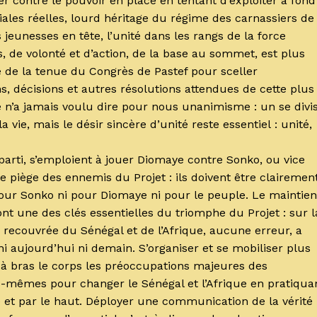
r contre le pouvoir en place en tentant d’exploiter à fond
ales réelles, lourd héritage du régime des carnassiers de
jeunesses en tête, l’unité dans les rangs de la force
es, de volonté et d’action, de la base au sommet, est plus
e de la tenue du Congrès de Pastef pour sceller
s, décisions et autres résolutions attendues de cette plus
 n’a jamais voulu dire pour nous unanimisme : un se divi
 vie, mais le désir sincère d’unité reste essentiel : unité,
parti, s’emploient à jouer Diomaye contre Sonko, ou vice
piège des ennemis du Projet : ils doivent être clairemen
i pour Sonko ni pour Diomaye ni pour le peuple. Le maintien
 une des clés essentielles du triomphe du Projet : sur l
 recouvrée du Sénégal et de l’Afrique, aucune erreur, a
i aujourd’hui ni demain. S’organiser et se mobiliser plus
e à bras le corps les préoccupations majeures des
s-mêmes pour changer le Sénégal et l’Afrique en pratiqua
e et par le haut. Déployer une communication de la vérité