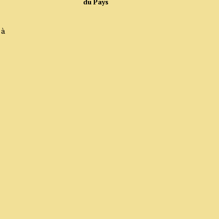
du Pays
 à