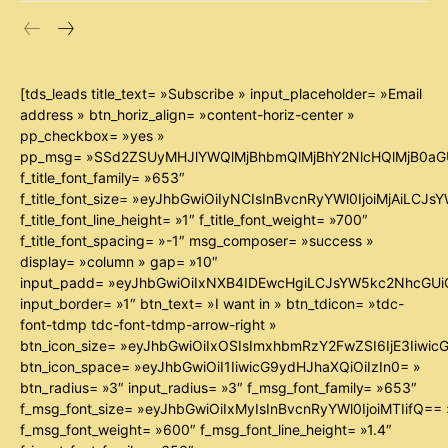
[tds_leads title_text= »Subscribe » input_placeholder= »Email
address » btn_horiz_align= »content-horiz-center »
pp_checkbox= »yes »
pp_msg= »SSd2ZSUyMHJlYWQlMjBhbmQlMjBhY2NlcHQlMjB0aG
f_title_font_family= »653″
f_title_font_size= »eyJhbGwiOiIyNCIsInBvcnRyYWl0IjoiMjAiLCJ
f_title_font_line_height= »1″ f_title_font_weight= »700″
f_title_font_spacing= »-1″ msg_composer= »success »
display= »column » gap= »10″
input_padd= »eyJhbGwiOiIxNXB4IDEwcHgiLCJsYW5kc2NhcGUiO
input_border= »1″ btn_text= »I want in » btn_tdicon= »tdc-
font-tdmp tdc-font-tdmp-arrow-right »
btn_icon_size= »eyJhbGwiOiIxOSIsImxhbmRzY2FwZSI6IjE3Iiwi
btn_icon_space= »eyJhbGwiOiI1IiwicG9ydHJhaXQiOiIzIn0= »
btn_radius= »3″ input_radius= »3″ f_msg_font_family= »653″
f_msg_font_size= »eyJhbGwiOiIxMyIsInBvcnRyYWl0IjoiMTIifQ== 
f_msg_font_weight= »600″ f_msg_font_line_height= »1.4″