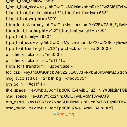
f_input_font_family= »653″
f_input_font_size= »eyJhbGwiOiIxNCIsImxhbmRzY2FwZSI6IjEzIi
f_input_font_line_height= »1.2″ f_btn_font_family= »653″
f_input_font_weight= »500″
f_btn_font_size= »eyJhbGwiOiIxMyIsImxhbmRzY2FwZSI6IjEyIiw
f_btn_font_line_height= »1.2″ f_btn_font_weight= »700″
f_pp_font_family= »653″
f_pp_font_size= »eyJhbGwiOiIxMyIsImxhbmRzY2FwZSI6IjEyIiw
f_pp_font_line_height= »1.2″ pp_check_color= »#000000″
pp_check_color_a= »#ec3535″
pp_check_color_a_h= »#c11f1f »
f_btn_font_transform= »uppercase »
tdc_css= »eyJhbGwiOnsibWFyZ2luLWJvdHRvbSI6IjQwIiwiZGl
msg_succ_radius= »2″ btn_bg= »#ec3535″
btn_bg_h= »#c11f1f »
title_space= »eyJwb3J0cmFpdCI6IjEyIiwibGFuZHNjYXBlIjoiMTQ
msg_space= »eyJsYW5kc2NhcGUiOiIwIDAgMTJweCJ9″
btn_padd= »eyJsYW5kc2NhcGUiOiIxMiIsInBvcnRyYWl0IjoiMTB
msg_padd= »eyJwb3J0cmFpdCI6IjZweCAxMHB4In0= »]