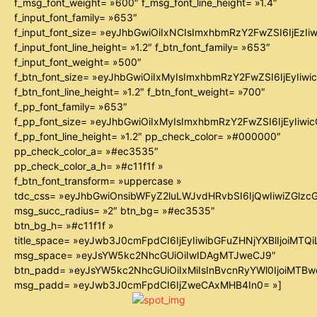
f_msg_font_weight= »600″ f_msg_font_line_height= »1.4″
f_input_font_family= »653″
f_input_font_size= »eyJhbGwiOiIxNCIsImxhbmRzY2FwZSI6IjEzIi
f_input_font_line_height= »1.2″ f_btn_font_family= »653″
f_input_font_weight= »500″
f_btn_font_size= »eyJhbGwiOiIxMyIsImxhbmRzY2FwZSI6IjEyIiw
f_btn_font_line_height= »1.2″ f_btn_font_weight= »700″
f_pp_font_family= »653″
f_pp_font_size= »eyJhbGwiOiIxMyIsImxhbmRzY2FwZSI6IjEyIiw
f_pp_font_line_height= »1.2″ pp_check_color= »#000000″
pp_check_color_a= »#ec3535″
pp_check_color_a_h= »#c11f1f »
f_btn_font_transform= »uppercase »
tdc_css= »eyJhbGwiOnsibWFyZ2luLWJvdHRvbSI6IjQwIiwiZGl
msg_succ_radius= »2″ btn_bg= »#ec3535″
btn_bg_h= »#c11f1f »
title_space= »eyJwb3J0cmFpdCI6IjEyIiwibGFuZHNjYXBlIjoiMTQ
msg_space= »eyJsYW5kc2NhcGUiOiIwIDAgMTJweCJ9″
btn_padd= »eyJsYW5kc2NhcGUiOiIxMiIsInBvcnRyYWl0IjoiMTB
msg_padd= »eyJwb3J0cmFpdCI6IjZweCAxMHB4In0= »]