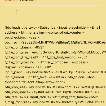
[tds_leads title_text= »Subscribe » input_placeholder= »Email
address » btn_horiz_align= »content-horiz-center »
pp_checkbox= »yes »
pp_msg= »SSd2ZSUyMHJlYWQlMjBhbmQlMjBhY2NlcHQlMjB0aG
f_title_font_family= »653″
f_title_font_size= »eyJhbGwiOiIyNCIsInBvcnRyYWl0IjoiMjAiLCJ
f_title_font_line_height= »1″ f_title_font_weight= »700″
f_title_font_spacing= »-1″ msg_composer= »success »
display= »column » gap= »10″
input_padd= »eyJhbGwiOiIxNXB4IDEwcHgiLCJsYW5kc2NhcGUiO
input_border= »1″ btn_text= »I want in » btn_tdicon= »tdc-
font-tdmp tdc-font-tdmp-arrow-right »
btn_icon_size= »eyJhbGwiOiIxOSIsImxhbmRzY2FwZSI6IjE3Iiwi
btn_icon_space= »eyJhbGwiOiI1IiwicG9ydHJhaXQiOiIzIn0= »
btn_radius= »3″ input_radius= »3″ f_msg_font_family= »653″
f_msg_font_size= »eyJhbGwiOiIxMyIsInBvcnRyYWl0IjoiMTIifQ== 